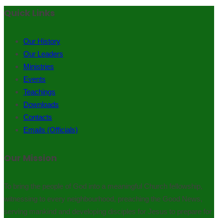
Quick Links
Our History
Our Leaders
Ministries
Events
Teachings
Downloads
Contacts
Emails (Officials)
Our Mission
To bring the people of God into a meaningful Church fellowship,
witnessing to every neighbourhood, preaching the Good News,
serving mankind and developing disciples for Jesus to prepare for