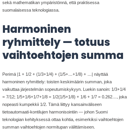
sekä mathematikan ympäristönnä, että praktisessa
suomalaisessa teknologiassa.
Harmoninen
ryhmittely — totuus
vaihtoehtojen summa
Perimä |1 + 1/2 + (1/3+1/4) + (1/5+…+1/8) + …| näyttää
harmoninen ryhmittely: toisten keskimäärin summan, joka
vaikuttaa järjestelmän sopeutumiskykyyn. Luekin sanoin: 1/3+1/4
= 7/12; 1/5+1/6+1/7+1/8 = 1/2(1/5+1/8) + 1/6 + 1/7 = 0.262…, joka
nopeasti kumpekkii 1/2. Tämä liittyy kansainväliseen
tietoautomaati-kontilujen harmonisointiin — johon Suomi
teknologian kehityksessä ottaa kohtia, esimerkiksi vaihtoehtojen
summan vaihtoehtojen normitupan välittämiseen.