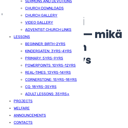
SERMONS AND DEVOTIONS
ja suomalaisen
CHURCH DOWNLOADS
CHURCH GALLERY
tietoautomaati
VIDEO GALLERY
vuorovaikutus — mikä
ADVENTIST CHURCH LINKS
LESSONS
on yksitoimisen
BEGINNER: BIRTH-2YRS
KINDERGATEN: 3YRS-4YRS
kokonaiskehitys
PRIMARY: 5YRS-9YRS
POWERPOINTS: 10YRS-12YRS
REAL-TIMES: 13YRS-14YRS
CORNERSTONE: 15YRS-18YRS
CQ: 18YRS-35YRS
ADULT LESSONS: 35YRS+
PROJECTS
WELFARE
ANNOUNCEMENTS
CONTACTS