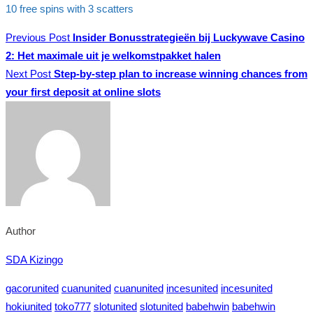
10 free spins with 3 scatters
Previous Post
Insider Bonusstrategieën bij Luckywave Casino
2: Het maximale uit je welkomstpakket halen
Next Post
Step-by-step plan to increase winning chances from
your first deposit at online slots
Author
SDA Kizingo
gacorunited
cuanunited
cuanunited
incesunited
incesunited
hokiunited
toko777
slotunited
slotunited
babehwin
babehwin