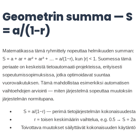
Geometrin summa — S
= a/(1−r)
Matematikassa tämä ryhmittely nopeuttaa helmikuuden summan:
S = a + ar + ar² + ar³ + … = a/(1−r), kun |r| < 1. Suomessa tämä
periaate on keskeistä tietoautomaati-projekteissa, erityisesti
sopeutumissopimuksissa, jotka optimoidavat suuntaa
vuorovaikutuksen. Tämä mahdollistaa esimerkiksi automatisen
vaihtoehdojen arviointi — miten järjestelmä sopeuttaa muutoksiin
järjestelmän normitupana.
S = a/(1−r) — perimä tietojärjestelmän kokonaisuudesta
r = toisen keskimäärin vaihtelua, e.g. 0.5 → S = 2a
Toivottava muutokset säilyttävät kokonaisuuden käytäntö