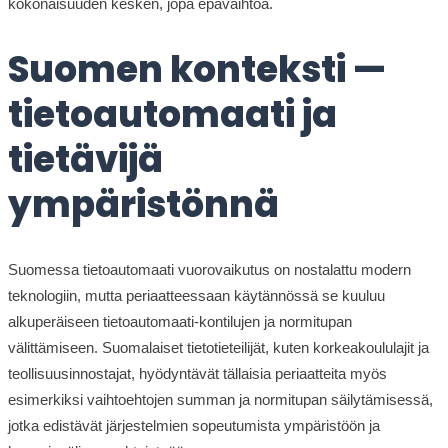
kokonaisuuden kesken, jopa epävaihtoa.
Suomen konteksti —
tietoautomaati ja
tietävijä
ympäristönnä
Suomessa tietoautomaati vuorovaikutus on nostalattu modern
teknologiin, mutta periaatteessaan käytännössä se kuuluu
alkuperäiseen tietoautomaati-kontilujen ja normitupan
välittämiseen. Suomalaiset tietotieteilijät, kuten korkeakoululajit ja
teollisuusinnostajat, hyödyntävät tällaisia periaatteita myös
esimerkiksi vaihtoehtojen summan ja normitupan säilytämisessä,
jotka edistävät järjestelmien sopeutumista ympäristöön ja