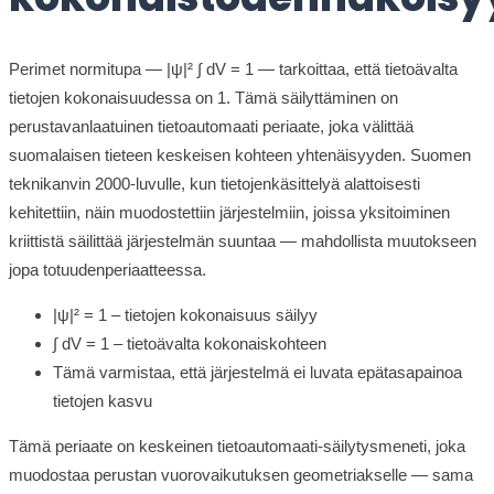
Perimet normitupa — |ψ|² ∫ dV = 1 — tarkoittaa, että tietoävalta
tietojen kokonaisuudessa on 1. Tämä säilyttäminen on
perustavanlaatuinen tietoautomaati periaate, joka välittää
suomalaisen tieteen keskeisen kohteen yhtenäisyyden. Suomen
teknikanvin 2000-luvulle, kun tietojenkäsittelyä alattoisesti
kehitettiin, näin muodostettiin järjestelmiin, joissa yksitoiminen
kriittistä säilittää järjestelmän suuntaa — mahdollista muutokseen
jopa totuudenperiaatteessa.
|ψ|² = 1 – tietojen kokonaisuus säilyy
∫ dV = 1 – tietoävalta kokonaiskohteen
Tämä varmistaa, että järjestelmä ei luvata epätasapainoa
tietojen kasvu
Tämä periaate on keskeinen tietoautomaati-säilytysmeneti, joka
muodostaa perustan vuorovaikutuksen geometriakselle — sama