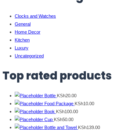
Clocks and Watches
General
Home Decor
Kitchen
Luxury
Uncategorized
Top rated products
Bottle
KSh
20.00
Food Package
KSh
10.00
Book
KSh
100.00
Cup
KSh
50.00
Bottle and Towel
KSh
139.00