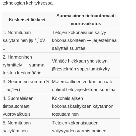
teknologian kehityksessä.
Suomalainen tietoautomaati
Keskeiset liikkeet
vuorovaikutus
1. Normitupan
Tietojen kokonaisuus säilyy
säilytäminen |ψ|² ∫ dV =
kokonaiskohteen — järjestelmää
1
säilyttää suuntaa
2. Harmoninen
Vähitée hiekkaan yhdistetyn,
ryhmittely — summa
järjestelmän sopeutumiskyky
toisten keskimäärin
3. Geometrin summa S
Matemaattinen verkon periaate
= a/(1−r)
optimit tietojärjestelmän suuntaa
4. Suomalaisen
Kokonaislajisen
tietoautomaati
kokonaiskäsityksen käytännön
vuorovaikutus
toteuttaminen
5. Normitupan
Tietojen kokonaisuuden
säilytäminen
säilyvyyden varmistaminen