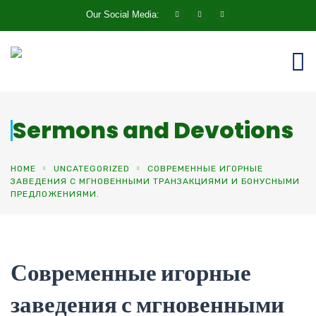
Our Social Media:
Sermons and Devotions
HOME
UNCATEGORIZED
СОВРЕМЕННЫЕ ИГОРНЫЕ
ЗАВЕДЕНИЯ С МГНОВЕННЫМИ ТРАНЗАКЦИЯМИ И БОНУСНЫМИ
ПРЕДЛОЖЕНИЯМИ.
Современные игорные
заведения с мгновенными