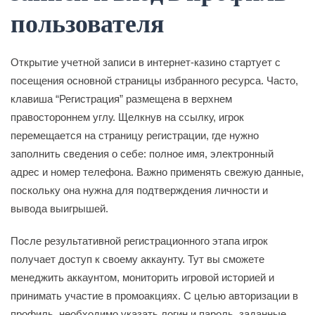
пользователя
Открытие учетной записи в интернет-казино стартует с
посещения основной страницы избранного ресурса. Часто,
клавиша “Регистрация” размещена в верхнем
правостороннем углу. Щелкнув на ссылку, игрок
перемещается на страницу регистрации, где нужно
заполнить сведения о себе: полное имя, электронный
адрес и номер телефона. Важно применять свежую данные,
поскольку она нужна для подтверждения личности и
вывода выигрышей.
После результативной регистрационного этапа игрок
получает доступ к своему аккаунту. Тут вы сможете
менеджить аккаунтом, мониторить игровой историей и
принимать участие в промоакциях. С целью авторизации в
профиль, необходимо указать логин и пароль, заданные