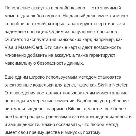
Пополнение аккаунта в онлайн-казино — это значимый
момент для любого игрока. На данный день имеется много
способов платежей, которые гарантируют оперативные и
надежные операции. Одним из популярных способов
считается эксплуатация банковских карт, например, как
Visa и MasterCard. Эти самые карты дают возможность
мгновенно добавить на аккаунт, а также гарантируют
максимальную безопасность данных.
Еще одним широко используемым методом становятся
электронные кошельки для денег, такие как Skrill и Neteller.
Эти заведения поставляют пользователям моментальные
переводы и умеренные комиссии. Вдобавок, употребление
виртуальных денег, например Bitcoin, делается все более
все более распространенным из-за их конфиденциальности
и защищенности. Важно осознавать, что любой метод
имеет свои преимущества и минусы, поэтому