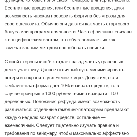
Бесплатные вращения, или бесплатные вращения, дают
возможность игрокам проверить фортуна без угрозы для
своего депозита. Обычно они даются как часть стартового
бонуса или программ лояльности. Часто фриспины связаны
к специфическим слотам, что обуславливает их как
замечательным методом попробовать новинки.
С иной стороны кэшбэк отдает назад часть утраченных
денег участнику. Данное отличный путь минимизировать
потери и сохранять увлечение к игре. Допустим, если
гэмблинг-платформа дает 10% возврата средств, то в
случае проигрыше 1000 рублей геймер возвратит 100
деревянных. Положения рефунда имеют возможность
различаться: отдельные гэмблинг-платформы предлагают
каждую неделю возврат средств, остальные —
ежемесячный. Следует тщательно изучать правила и
требования по вейджеру, чтобы максимально эффективно