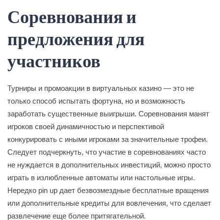
Соревнования и
предложения для
участников
Турниры и промоакции в виртуальных казино — это не
только способ испытать фортуна, но и возможность
заработать существенные выигрыши. Соревнования манят
игроков своей динамичностью и перспективой
конкурировать с иными игроками за значительные трофеи.
Следует подчеркнуть, что участие в соревнованиях часто
не нуждается в дополнительных инвестиций, можно просто
играть в излюбленные автоматы или настольные игры.
Нередко pin up дает безвозмездные бесплатные вращения
или дополнительные кредиты для вовлечения, что сделает
развлечение еще более притягательной.