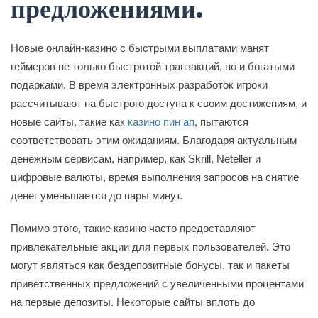
предложениями.
Новые онлайн-казино с быстрыми выплатами манят
геймеров не только быстротой транзакций, но и богатыми
подарками. В время электронных разработок игроки
рассчитывают на быстрого доступа к своим достижениям, и
новые сайты, такие как
казино пин ап
, пытаются
соответствовать этим ожиданиям. Благодаря актуальным
денежным сервисам, например, как Skrill, Neteller и
цифровые валюты, время выполнения запросов на снятие
денег уменьшается до пары минут.
Помимо этого, такие казино часто предоставляют
привлекательные акции для первых пользователей. Это
могут являться как бездепозитные бонусы, так и пакеты
приветственных предложений с увеличенными процентами
на первые депозиты. Некоторые сайты вплоть до