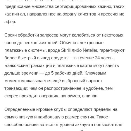
предписание множества сертифицированных казино, таких
как пин ап, направленное на охрану клиентов и пресечение
афёр.
Сроки обработки запросов могут колебаться от некоторых
часов до нескольких дней. Обычно электронные
платежные системы, вроде Skrill либо Neteller, гарантируют
более быстрый вывод средств — в течение 24 часов.
Банковские транзакции и платежные карты могут занять
дольше времени — до 5 рабочих дней. Ключевым
моментом оказывается ещё выбранный вариант
транзакции: чем он распространённее и удобнее, тем
скорее проходит операция, например, в пинап.
Определенные игровые клубы определяют пределы на
самую низкую и наибольшую размер снятия. Такое
способно основываться от уровня аккаунта пользователя