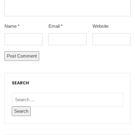
Name
*
Email
*
Website
SEARCH