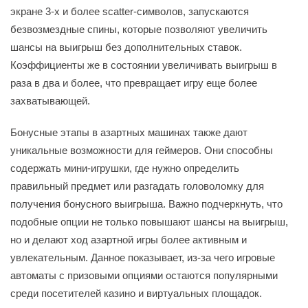
экране 3-х и более scatter-символов, запускаются
безвозмездные спины, которые позволяют увеличить
шансы на выигрыш без дополнительных ставок.
Коэффициенты же в состоянии увеличивать выигрыш в
раза в два и более, что превращает игру еще более
захватывающей.
Бонусные этапы в азартных машинах также дают
уникальные возможности для геймеров. Они способны
содержать мини-игрушки, где нужно определить
правильный предмет или разгадать головоломку для
получения бонусного выигрыша. Важно подчеркнуть, что
подобные опции не только повышают шансы на выигрыш,
но и делают ход азартной игры более активным и
увлекательным. Данное показывает, из-за чего игровые
автоматы с призовыми опциями остаются популярными
среди посетителей казино и виртуальных площадок.