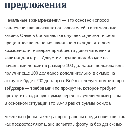
предложения
Начальные вознаграждения — это основной способ
завлечения начинающих пользователей в виртуальные
казино. Оные в большинстве случаев содержат в себя
процентное пополнение начального вклада, что дает
возможность геймерам приобрести дополнительный
капитал для игры. Допустим, при полном бонусе на
начальный депозит в размере 100 долларов, пользователь
получит еще 100 долларов дополнительно, в сумме на
аккаунте будет 200 долларов. Всё же следует помнить про
вэйджере — требовании по прокрутке, которое требует
прокрутить заданную сумму перед получением выигрыша.
В основном ситуаций это 30-40 раз от суммы бонуса.
Бездепы оферы также распространены среди новичков, так
как предоставляют шанс испытать фортуна без денежных