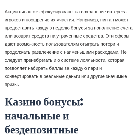
Акции пинап же сфокусированы на сохранение интереса
игроков и поощрение их участия. Например, пин ап может
предоставить каждую неделю бонусы за пополнение счета
или возврат средств на утраченные средства. Эти оферы
дают возможность пользователям отыграть потери и
продолжать развлечение с наименьшими расходами. Не
следует пренебрегать и о системе лояльности, которая
позволяет набирать баллы за каждую пари и
конвертировать в реальные деньги или другие значимые
призы.
Казино бонусы:
начальные и
бездепозитные