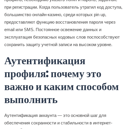
при регистрации. Когда пользователь утратил код доступа,
большинство онлайн-казино, среди которых pin up,
предоставляют функцию восстановления пароля через
email или SMS. Постоянное освежение данных и
эксплуатация безопасных кодовых слов поспособствуют
сохранить защиту учетной записи на высоком уровне.
Аутентификация
профиля: почему это
важно и каким способом
выполнить
Аутентификация аккаунта — это основной шаг для
обеспечения сохранности и стабильности в интернет-