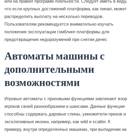
или на правил программ лояльности. Следует иметь в виду,
что если крупных достижений платформа, как пинап, может
распределить выплату на несколько переводов.
Пользователям рекомендуется внимательно изучать
положения эксплуатации гэмблинг-платформы для
предотвращения недоразумений при снятии денег.
Автоматы машины с
дополнительными
возможностями
Игровые автоматы с призовыми функциями завлекают взор
игроков своей разнообразием и шансами. Данные функции
способны содержать даровые спины, умножители призов и
эксклюзивные иконки, например, как wild и scatter. К
примеру, внутри определенных машинах, при выпадении на