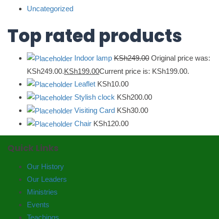
Uncategorized
Top rated products
Indoor lamp
KSh
249.00
Original price was:
KSh249.00.
KSh
199.00
Current price is: KSh199.00.
Leaflet
KSh
10.00
Stylish clock
KSh
200.00
Visiting Card
KSh
30.00
Chair
KSh
120.00
Quick Links
Our History
Our Leaders
Ministries
Events
Teachings