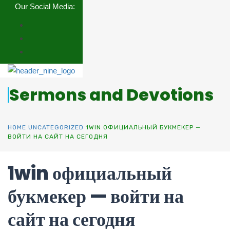
Our Social Media:
Sermons and Devotions
HOME
UNCATEGORIZED
1WIN ОФИЦИАЛЬНЫЙ БУКМЕКЕР —
ВОЙТИ НА САЙТ НА СЕГОДНЯ
1win официальный
букмекер — войти на
сайт на сегодня