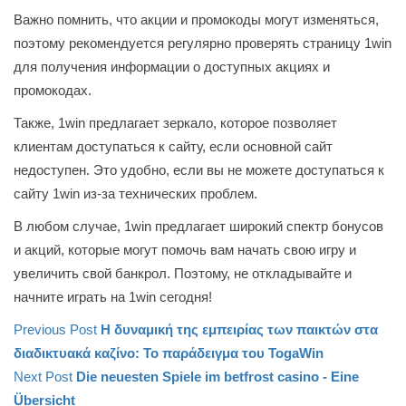
Важно помнить, что акции и промокоды могут изменяться,
поэтому рекомендуется регулярно проверять страницу 1win
для получения информации о доступных акциях и
промокодах.
Также, 1win предлагает зеркало, которое позволяет
клиентам доступаться к сайту, если основной сайт
недоступен. Это удобно, если вы не можете доступаться к
сайту 1win из-за технических проблем.
В любом случае, 1win предлагает широкий спектр бонусов
и акций, которые могут помочь вам начать свою игру и
увеличить свой банкрол. Поэтому, не откладывайте и
начните играть на 1win сегодня!
Previous Post
Η δυναμική της εμπειρίας των παικτών στα
διαδικτυακά καζίνο: Το παράδειγμα του TogaWin
Next Post
Die neuesten Spiele im betfrost casino - Eine
Übersicht