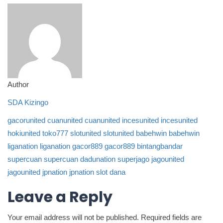
Author
SDA Kizingo
gacorunited
cuanunited
cuanunited
incesunited
incesunited
hokiunited
toko777
slotunited
slotunited
babehwin
babehwin
liganation
liganation
gacor889
gacor889
bintangbandar
supercuan
supercuan
dadunation
superjago
jagounited
jagounited
jpnation
jpnation
slot dana
Leave a Reply
Your email address will not be published.
Required fields are