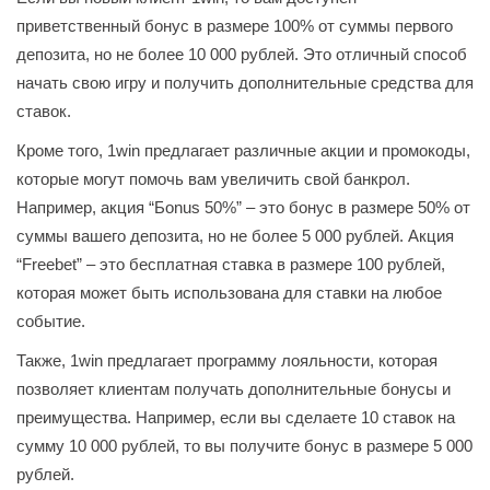
приветственный бонус в размере 100% от суммы первого
депозита, но не более 10 000 рублей. Это отличный способ
начать свою игру и получить дополнительные средства для
ставок.
Кроме того, 1win предлагает различные акции и промокоды,
которые могут помочь вам увеличить свой банкрол.
Например, акция “Бonus 50%” – это бонус в размере 50% от
суммы вашего депозита, но не более 5 000 рублей. Акция
“Freebet” – это бесплатная ставка в размере 100 рублей,
которая может быть использована для ставки на любое
событие.
Также, 1win предлагает программу лояльности, которая
позволяет клиентам получать дополнительные бонусы и
преимущества. Например, если вы сделаете 10 ставок на
сумму 10 000 рублей, то вы получите бонус в размере 5 000
рублей.