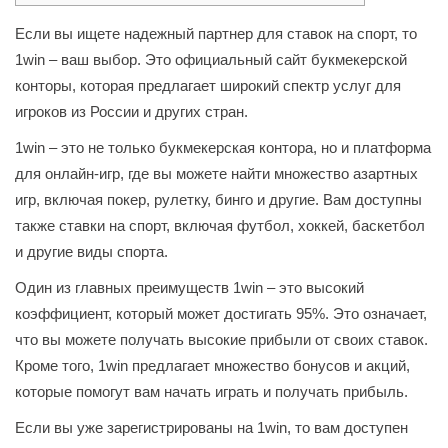
Если вы ищете надежный партнер для ставок на спорт, то
1win – ваш выбор. Это официальный сайт букмекерской
конторы, которая предлагает широкий спектр услуг для
игроков из России и других стран.
1win – это не только букмекерская контора, но и платформа
для онлайн-игр, где вы можете найти множество азартных
игр, включая покер, рулетку, бинго и другие. Вам доступны
также ставки на спорт, включая футбол, хоккей, баскетбол
и другие виды спорта.
Один из главных преимуществ 1win – это высокий
коэффициент, который может достигать 95%. Это означает,
что вы можете получать высокие прибыли от своих ставок.
Кроме того, 1win предлагает множество бонусов и акций,
которые помогут вам начать играть и получать прибыль.
Если вы уже зарегистрированы на 1win, то вам доступен