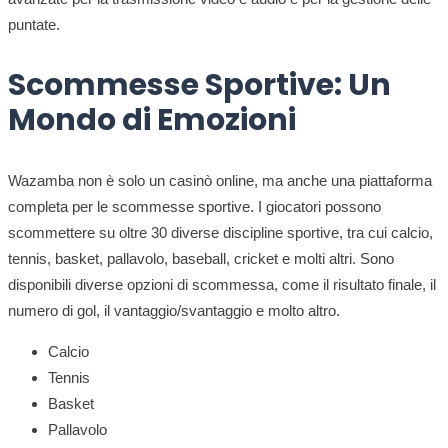
puntate.
Scommesse Sportive: Un
Mondo di Emozioni
Wazamba non è solo un casinò online, ma anche una piattaforma
completa per le scommesse sportive. I giocatori possono
scommettere su oltre 30 diverse discipline sportive, tra cui calcio,
tennis, basket, pallavolo, baseball, cricket e molti altri. Sono
disponibili diverse opzioni di scommessa, come il risultato finale, il
numero di gol, il vantaggio/svantaggio e molto altro.
Calcio
Tennis
Basket
Pallavolo