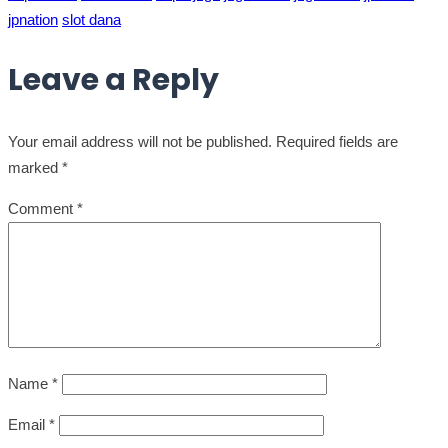
jpnation
slot dana
Leave a Reply
Your email address will not be published.
Required fields are
marked
*
Comment
*
Name
*
Email
*