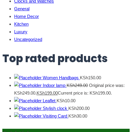
Clocks and Watches
General
Home Decor
Kitchen
Luxury
Uncategorized
Top rated products
Women Handbags
KSh
150.00
Indoor lamp
KSh
249.00
Original price was:
KSh249.00.
KSh
199.00
Current price is: KSh199.00.
Leaflet
KSh
10.00
Stylish clock
KSh
200.00
Visiting Card
KSh
30.00