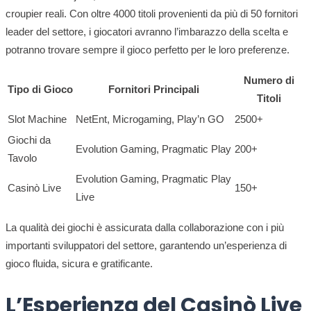
croupier reali. Con oltre 4000 titoli provenienti da più di 50 fornitori
leader del settore, i giocatori avranno l’imbarazzo della scelta e
potranno trovare sempre il gioco perfetto per le loro preferenze.
Numero di
Tipo di Gioco
Fornitori Principali
Titoli
Slot Machine
NetEnt, Microgaming, Play’n GO
2500+
Giochi da
Evolution Gaming, Pragmatic Play
200+
Tavolo
Evolution Gaming, Pragmatic Play
Casinò Live
150+
Live
La qualità dei giochi è assicurata dalla collaborazione con i più
importanti sviluppatori del settore, garantendo un’esperienza di
gioco fluida, sicura e gratificante.
L’Esperienza del Casinò Live