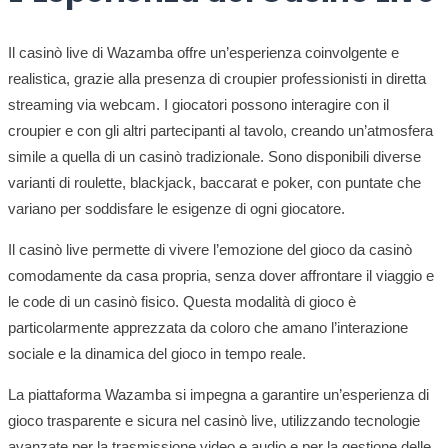
Il casinò live di Wazamba offre un’esperienza coinvolgente e
realistica, grazie alla presenza di croupier professionisti in diretta
streaming via webcam. I giocatori possono interagire con il
croupier e con gli altri partecipanti al tavolo, creando un’atmosfera
simile a quella di un casinò tradizionale. Sono disponibili diverse
varianti di roulette, blackjack, baccarat e poker, con puntate che
variano per soddisfare le esigenze di ogni giocatore.
Il casinò live permette di vivere l’emozione del gioco da casinò
comodamente da casa propria, senza dover affrontare il viaggio e
le code di un casinò fisico. Questa modalità di gioco è
particolarmente apprezzata da coloro che amano l’interazione
sociale e la dinamica del gioco in tempo reale.
La piattaforma Wazamba si impegna a garantire un’esperienza di
gioco trasparente e sicura nel casinò live, utilizzando tecnologie
avanzate per la trasmissione video e audio e per la gestione delle