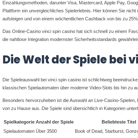
Einzahlungsmethoden, darunter Visa, Mastercard, Apple Pay, Goog
Plattform ein unvergleichliches Spielerlebnis. Hier können Sie nic
aufsteigen und von einem wöchentlichen Cashback von bis zu 25% p
Das Online-Casino vinci spin casino hat sich schnell zu einem Favori
die nahtlose Integration modernster Sicherheitsstandards gewährleis
Die Welt der Spiele bei v
Die Spieleauswahl bei vinci spin casino ist schlichtweg beeindruck
klassischen Spielautomaten über moderne Video-Slots bis hin zu au
Besonders hervorzuheben ist die Auswahl an Live-Casino-Spielen, b
von zu Hause aus. Die Spiele sind übersichtlich in Kategorien untert
Spielkategorie
Anzahl der Spiele
Beliebteste Titel
Spielautomaten
Über 3500
Book of Dead, Starburst, Gonz