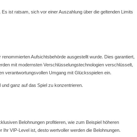
 ist ratsam, sich vor einer Auszahlung über die geltenden Limits
ner renommierten Aufsichtsbehörde ausgestellt wurde. Dies garantiert,
 werden mit modernsten Verschlüsselungstechnologien verschlüsselt,
inen verantwortungsvollen Umgang mit Glücksspielen ein.
l und ganz auf das Spiel zu konzentrieren.
xklusiven Belohnungen profitieren, wie zum Beispiel höheren
hr VIP-Level ist, desto wertvoller werden die Belohnungen.