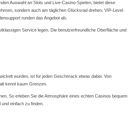
en Auswahl an Slots und Live-Casino-Spielen, bietet diese
ilnehmen, sondern auch am täglichen Glücksrad drehen, VIP-Level
ndensupport runden das Angebot ab.
erstklassigen Service legen. Die benutzerfreundliche Oberfläche und
ntwickelt wurden, ist für jeden Geschmack etwas dabei. Von
falt kennt kaum Grenzen.
können. So erleben Sie die Atmosphäre eines echten Casinos bequem
l und einfach zu finden.