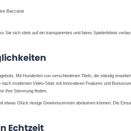
Live Baccarat
s Sie sich stets auf ein transparentes und faires Spielerlebnis verl
glichkeiten
ngebots. Mit Hunderten von verschiedenen Titeln, die ständig erweite
nach modernen Video-Slots mit innovativen Features und Bonusrunden
für Ihre Stimmung finden.
e mit etwas Glück riesige Gewinnsummen abräumen können. Die Einsa
n Echtzeit