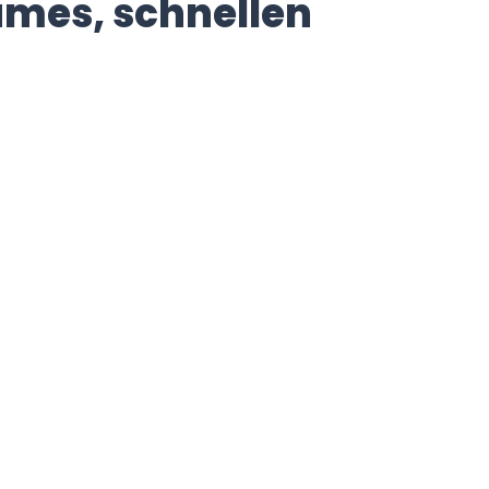
Games, schnellen