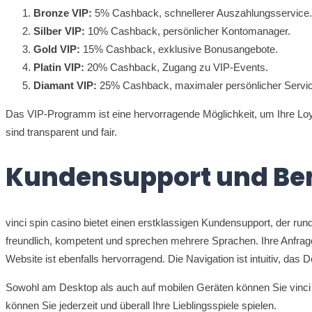
Bronze VIP:
5% Cashback, schnellerer Auszahlungsservice.
Silber VIP:
10% Cashback, persönlicher Kontomanager.
Gold VIP:
15% Cashback, exklusive Bonusangebote.
Platin VIP:
20% Cashback, Zugang zu VIP-Events.
Diamant VIP:
25% Cashback, maximaler persönlicher Servic
Das VIP-Programm ist eine hervorragende Möglichkeit, um Ihre Loyal
sind transparent und fair.
Kundensupport und Ben
vinci spin casino bietet einen erstklassigen Kundensupport, der rund
freundlich, kompetent und sprechen mehrere Sprachen. Ihre Anfragen 
Website ist ebenfalls hervorragend. Die Navigation ist intuitiv, das
Sowohl am Desktop als auch auf mobilen Geräten können Sie vinci 
können Sie jederzeit und überall Ihre Lieblingsspiele spielen.