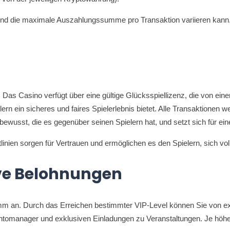
d die maximale Auszahlungssumme pro Transaktion variieren kann. Es
lle. Das Casino verfügt über eine gültige Glücksspiellizenz, die von ei
ern ein sicheres und faires Spielerlebnis bietet. Alle Transaktionen
bewusst, die es gegenüber seinen Spielern hat, und setzt sich für e
inien sorgen für Vertrauen und ermöglichen es den Spielern, sich vol
ve Belohnungen
gramm an. Durch das Erreichen bestimmter VIP-Level können Sie von e
omanager und exklusiven Einladungen zu Veranstaltungen. Je höher I