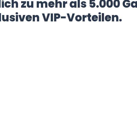
dich zu mehr als 5.000 
usiven VIP-Vorteilen.