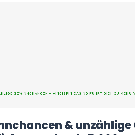
LIGE GEWINNCHANCEN – VINCISPIN CASINO FÜHRT DICH ZU MEHR 
nchancen & unzählige