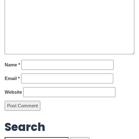
Name
*
Email
*
Website
Search