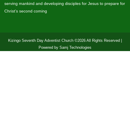
serving mankind and developing disciples for Jesus to prepare for
Christ’s second coming
Kizingo Seventh Day Adventist Church ©2026 All Rights Reserved |
Powered by Samj Technologies