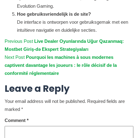
Evolution Gaming.
Hoe gebruiksvriendelijk is de site?
De interface is ontworpen voor gebruiksgemak met een
intuïtieve navigatie en duidelijke secties.
Previous Post
Live Dealer Oyunlarında Uğur Qazanmaq:
Mostbet Giriş‑də Ekspert Strategiyaları
Next Post
Pourquoi les machines à sous modernes
captivent davantage les joueurs : le rôle décisif de la
conformité réglementaire
Leave a Reply
Your email address will not be published.
Required fields are
marked
*
Comment
*