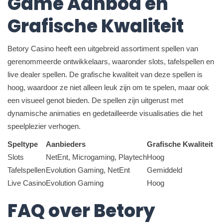
Game Aanbod en
Grafische Kwaliteit
Betory Casino heeft een uitgebreid assortiment spellen van
gerenommeerde ontwikkelaars, waaronder slots, tafelspellen en
live dealer spellen. De grafische kwaliteit van deze spellen is
hoog, waardoor ze niet alleen leuk zijn om te spelen, maar ook
een visueel genot bieden. De spellen zijn uitgerust met
dynamische animaties en gedetailleerde visualisaties die het
speelplezier verhogen.
Speltype
Aanbieders
Grafische Kwaliteit
Slots
NetEnt, Microgaming, Playtech
Hoog
Tafelspellen
Evolution Gaming, NetEnt
Gemiddeld
Live Casino
Evolution Gaming
Hoog
FAQ over Betory