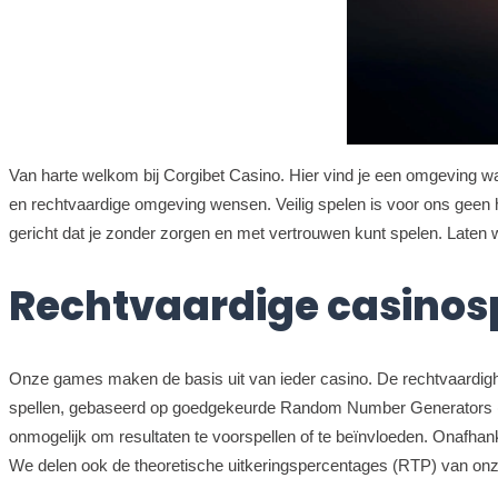
Van harte welkom bij Corgibet Casino. Hier vind je een omgeving waa
en rechtvaardige omgeving wensen. Veilig spelen is voor ons geen ho
gericht dat je zonder zorgen en met vertrouwen kunt spelen. Laten w
Rechtvaardige casinosp
Onze games maken de basis uit van ieder casino. De rechtvaardighei
spellen, gebaseerd op goedgekeurde Random Number Generators (RNG
onmogelijk om resultaten te voorspellen of te beïnvloeden. Onafhank
We delen ook de theoretische uitkeringspercentages (RTP) van on