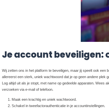
Je account beveiligen:
Wij zetten ons in het platform te beveiligen, maar jij speelt ook ee
allereerst een sterk, uniek wachtwoord dat je op geen andere plek geb
Log altijd uit als je stopt, met name op gedeelde apparaten. Wees a
verzoeken via e-mail of telefoon.
Maak een krachtig en uniek wachtwoord.
Schakel in tweefactorauthenticatie in je accountinstellingen.