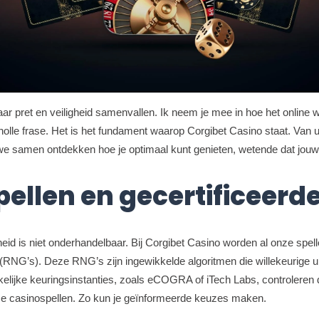
r pret en veiligheid samenvallen. Ik neem je mee in hoe het online we
lle frase. Het is het fundament waarop Corgibet Casino staat. Van uit
e samen ontdekken hoe je optimaal kunt genieten, wetende dat jouw wel
ellen en gecertificeerd
d is niet onderhandelbaar. Bij Corgibet Casino worden al onze spelle
’s). Deze RNG’s zijn ingewikkelde algoritmen die willekeurige uitk
elijke keuringsinstanties, zoals eCOGRA of iTech Labs, controleren de
ze casinospellen. Zo kun je geïnformeerde keuzes maken.