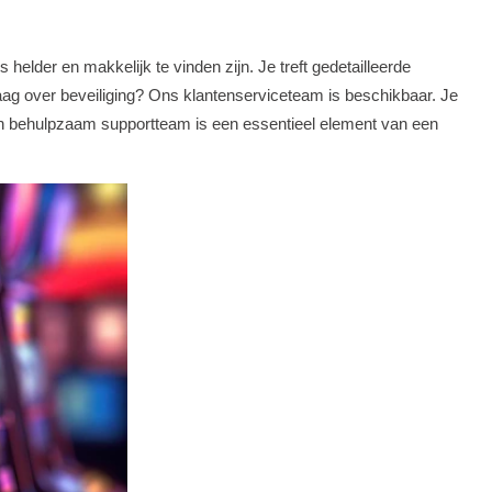
elder en makkelijk te vinden zijn. Je treft gedetailleerde
vraag over beveiliging? Ons klantenserviceteam is beschikbaar. Je
g en behulpzaam supportteam is een essentieel element van een