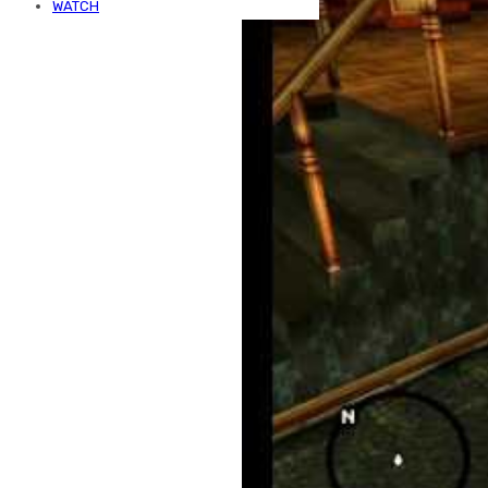
WATCH