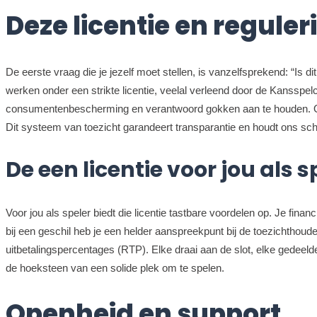
Deze licentie en regule
De eerste vraag die je jezelf moet stellen, is vanzelfsprekend: “Is d
werken onder een strikte licentie, veelal verleend door de Kansspel
consumentenbescherming en verantwoord gokken aan te houden. Onafh
Dit systeem van toezicht garandeert transparantie en houdt ons sch
De een licentie voor jou als s
Voor jou als speler biedt die licentie tastbare voordelen op. Je fin
bij een geschil heb je een helder aanspreekpunt bij de toezichthoude
uitbetalingspercentages (RTP). Elke draai aan de slot, elke gedeeld
de hoeksteen van een solide plek om te spelen.
Openheid en support