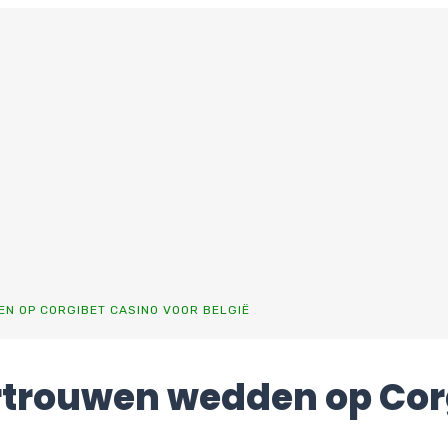
EN OP CORGIBET CASINO VOOR BELGIË
ertrouwen wedden op Cor