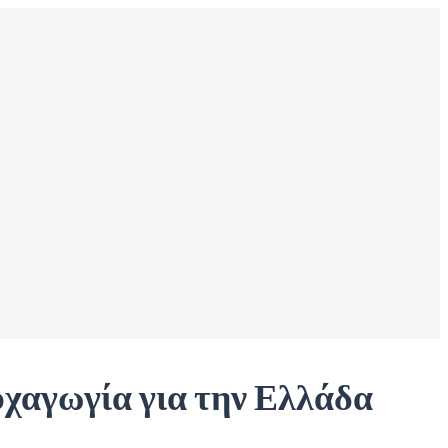
χαγωγία για την Ελλάδα