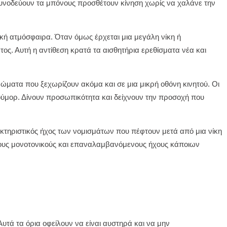
 συνοδεύουν τα μπόνους προσθέτουν κίνηση χωρίς να χαλάνε την
τική ατμόσφαιρα. Όταν όμως έρχεται μια μεγάλη νίκη ή
ατος. Αυτή η αντίθεση κρατά τα αισθητήρια ερεθίσματα νέα και
ρώματα που ξεχωρίζουν ακόμα και σε μια μικρή οθόνη κινητού. Οι
χιούμορ. Δίνουν προσωπικότητα και δείχνουν την προσοχή που
ακτηριστικός ήχος των νομισμάτων που πέφτουν μετά από μια νίκη
ε τους μονοτονικούς και επαναλαμβανόμενους ήχους κάποιων
Αυτά τα όρια οφείλουν να είναι αυστηρά και να μην