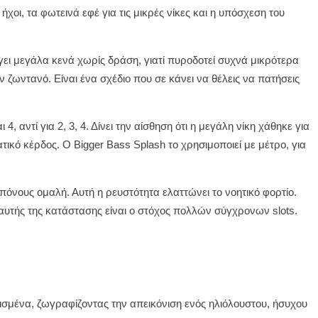
οι, τα φωτεινά εφέ για τις μικρές νίκες και η υπόσχεση του
γει μεγάλα κενά χωρίς δράση, γιατί πυροδοτεί συχνά μικρότερα
ζωντανό. Είναι ένα σχέδιο που σε κάνει να θέλεις να πατήσεις
αντί για 2, 3, 4. Δίνει την αίσθηση ότι η μεγάλη νίκη χάθηκε για
τικό κέρδος. Ο Bigger Bass Splash το χρησιμοποιεί με μέτρο, για
όνους ομαλή. Αυτή η ρευστότητα ελαττώνει το νοητικό φορτίο.
 αυτής της κατάστασης είναι ο στόχος πολλών σύγχρονων slots.
ντισμένα, ζωγραφίζοντας την απεικόνιση ενός ηλιόλουστου, ήσυχου