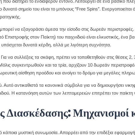
ανή που διατηρεί το ενδιαφέρον έντονο. Λειτουργεί σε ένα βασικό π
ριο δυνατό σημείο του είναι το μπόνους “Free Spins”. Ενεργοποιείτ
ρατηγικής.
της μπορεί να εξαγοράσει άμεσα την είσοδο στις δωρεάν περιστροφέ
 Επιστροφής στον Παίκτη) του παιχνιδιού είναι ελκυστικός, ένα βασ
ου υπόσχεται δυνατά κέρδη, αλλά με λιγότερη συχνότητα.
ια να συλλέξεις τα σκάφη, πρέπει να τοποθετηθούν στις θέσεις 2,
 Μόλις συγκεντρωθούν και τα τρία, αρχίζουν 10 δωρεάν περιστροφέ
ρευτική αίσθηση προόδου και ανοίγει το δρόμο για μεγάλες πληρω
ού. Αυτό αντικαθιστά τα κανονικά σύμβολα για να δημιουργήσει νικ
νιδιού. Η κατανόηση αυτών των λεπτομερειών επιτρέπει τον παίκτη να
κής Διασκέδασης: Μηχανισμο
ό κάποια μυστική συνωμοσία. Απορρέει από την επιδέξια εφαρμογ