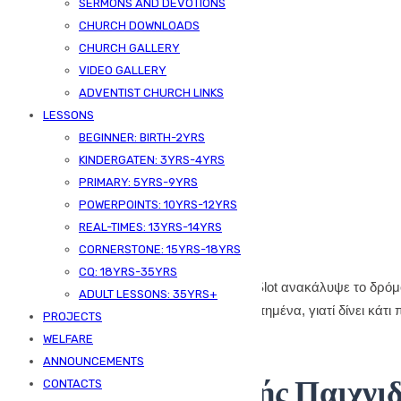
SERMONS AND DEVOTIONS
CHURCH DOWNLOADS
CHURCH GALLERY
VIDEO GALLERY
ADVENTIST CHURCH LINKS
LESSONS
BEGINNER: BIRTH-2YRS
KINDERGATEN: 3YRS-4YRS
PRIMARY: 5YRS-9YRS
POWERPOINTS: 10YRS-12YRS
Published On -
June 20, 2026
REAL-TIMES: 13YRS-14YRS
SDA Kizingo
CORNERSTONE: 15YRS-18YRS
Uncategorized
CQ: 18YRS-35YRS
Ο
επίσημος ιστότοπος bigger bass splash
Slot ανακάλυψε το δρόμο
ADULT LESSONS: 35YRS+
το παιχνίδι έγινε γρήγορα ένα από τα αγαπημένα, γιατί δίνει κά
PROJECTS
είναι το πιο σημαντικό μέρος της εμπειρίας.
WELFARE
ANNOUNCEMENTS
Ο Ρόλος της Σωστής Παιχνι
CONTACTS