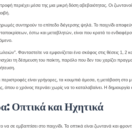
οφή περιέχει μέσα της μια μικρή δόση αβεβαιότητας. Οι ζωντανοί ήχ
οιβή.
ληρωμές συντηρούν το επίπεδο διέγερσης ψηλά. Το παιχνίδι αποφεύ
ταποκρίσεων, έστω και μεταβλητών, είναι που κρατά το ενδιαφέρον 
πόμενο.
ν”. Φανταστείτε να εμφανίζεται ένα σκάφος στις θέσεις 1, 2 και 4, 
νισχύει τη δέσμευση του παίκτη, παρόλο που δεν του χαρίζει πραγμα
οήτευση.
 περιστροφές είναι γρήγορες, τα κουμπιά άμεσα, η μετάβαση στο μπ
οής, όπου ο χρόνος περνάει χωρίς να το καταλαβαίνει. Η δημιουργία
α: Οπτικά και Ηχητικά
το να σε εμβαπτίσει στο παιχνίδι. Τα οπτικά είναι ζωντανά και φρο