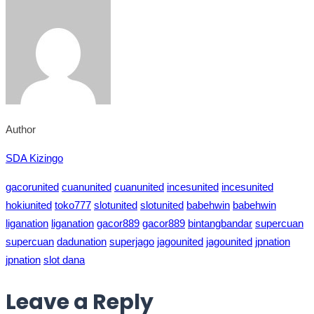
Author
SDA Kizingo
gacorunited
cuanunited
cuanunited
incesunited
incesunited
hokiunited
toko777
slotunited
slotunited
babehwin
babehwin
liganation
liganation
gacor889
gacor889
bintangbandar
supercuan
supercuan
dadunation
superjago
jagounited
jagounited
jpnation
jpnation
slot dana
Leave a Reply