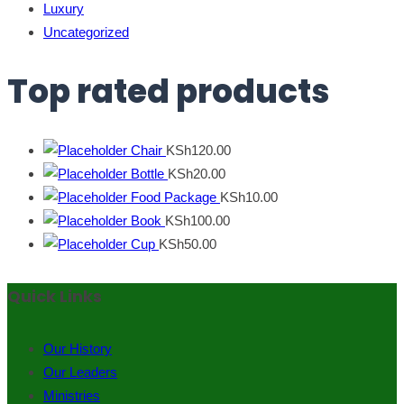
Luxury
Uncategorized
Top rated products
Chair
KSh
120.00
Bottle
KSh
20.00
Food Package
KSh
10.00
Book
KSh
100.00
Cup
KSh
50.00
Quick Links
Our History
Our Leaders
Ministries