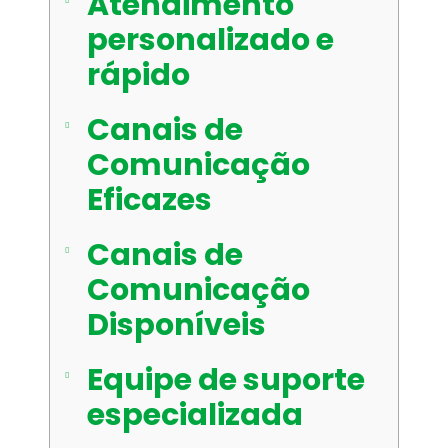
Atendimento
personalizado e
rápido
Canais de
Comunicação
Eficazes
Canais de
Comunicação
Disponíveis
Equipe de suporte
especializada