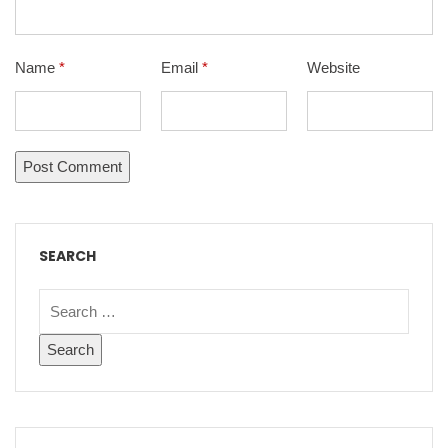
Name
*
Email
*
Website
SEARCH