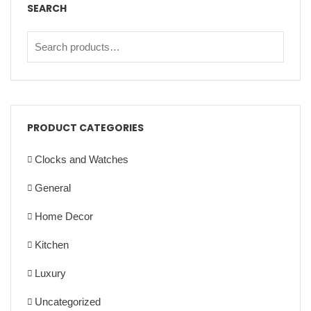
SEARCH
PRODUCT CATEGORIES
Clocks and Watches
General
Home Decor
Kitchen
Luxury
Uncategorized