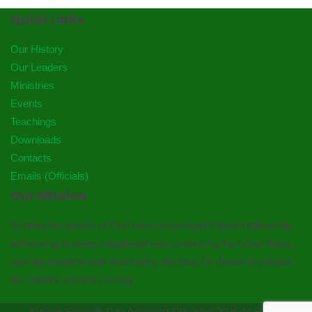
Quick Links
Our History
Our Leaders
Ministries
Events
Teachings
Downloads
Contacts
Emails (Officials)
Our Mission
To bring the people of God into a meaningful Church fellowship,
witnessing to every neighbourhood, preaching the Good News,
serving mankind and developing disciples for Jesus to prepare
for Christ’s second coming
Kizingo Seventh Day Adventist Church ©2026 All Rights