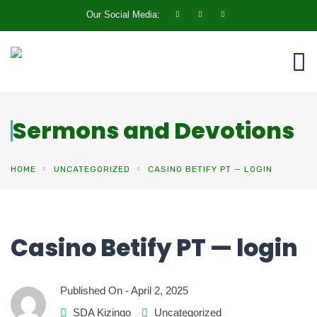
Our Social Media:
Sermons and Devotions
HOME
UNCATEGORIZED
CASINO BETIFY PT — LOGIN
Casino Betify PT — login
Published On -
April 2, 2025
SDA Kizingo
Uncategorized