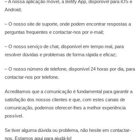
– A nossa aplicação móvel, a Betify App, disponível para iOS e
Android;
– O nosso site de suporte, onde podem encontrar respostas a
perguntas frequentes e contactar-nos por e-mail;
– O nosso serviço de chat, disponível em tempo real, para
resolver dúvidas e problemas de forma rápida e eficaz;
– O nosso número de telefone, disponível 24 horas por dia, para
contactar-nos por telefone.
Acreditamos que a comunicação é fundamental para garantir a
satisfação dos nossos clientes e que, com estes canais de
comunicação, podemos oferecer-lhes a melhor experiência
possível.
Se tiver alguma dúvida ou problema, não hesite em contactar-
nos. Estamos aqui para ajudá-lo!