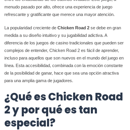
menudo pasado por alto, ofrece una experiencia de juego
refrescante y gratificante que merece una mayor atención.
La popularidad creciente de
Chicken Road 2
se debe en gran
medida a su diseño intuitivo y su jugabilidad adictiva. A
diferencia de los juegos de casino tradicionales que pueden ser
complejos de entender, Chicken Road 2 es fácil de aprender,
incluso para aquellos que son nuevos en el mundo del juego en
línea. Esta accesibilidad, combinada con la emoción constante
de la posibilidad de ganar, hace que sea una opción atractiva
para una amplia gama de jugadores.
¿Qué es Chicken Road
2 y por qué es tan
especial?