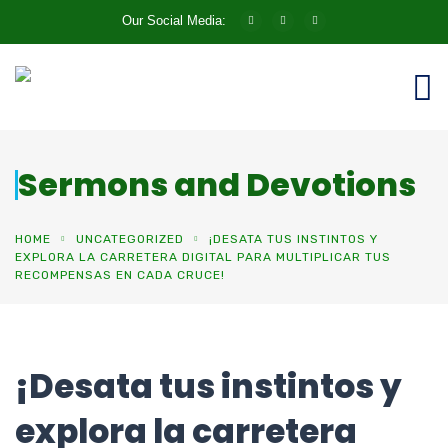
Our Social Media:
Sermons and Devotions
HOME
UNCATEGORIZED
¡DESATA TUS INSTINTOS Y
EXPLORA LA CARRETERA DIGITAL PARA MULTIPLICAR TUS
RECOMPENSAS EN CADA CRUCE!
¡Desata tus instintos y
explora la carretera