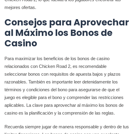
mejores ofertas.
Consejos para Aprovechar
al Máximo los Bonos de
Casino
Para maximizar los beneficios de los bonos de casino
relacionados con Chicken Road 2, es recomendable
seleccionar bonos con requisitos de apuesta bajos y plazos
razonables. También es importante leer detenidamente los
términos y condiciones del bono para asegurarse de que el
juego es elegible para el bono y comprender las restricciones
aplicables. La clave para aprovechar al máximo los bonos de
casino es la planificación y la comprensión de las reglas.
Recuerda siempre jugar de manera responsable y dentro de tus