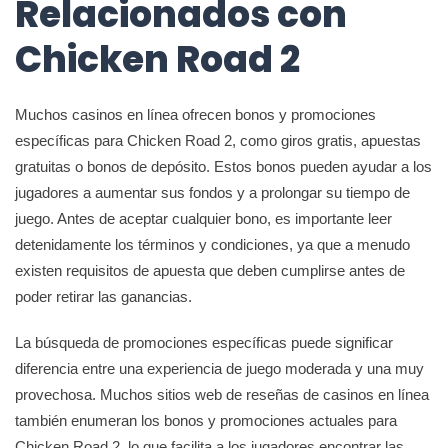
Relacionados con
Chicken Road 2
Muchos casinos en línea ofrecen bonos y promociones
específicas para Chicken Road 2, como giros gratis, apuestas
gratuitas o bonos de depósito. Estos bonos pueden ayudar a los
jugadores a aumentar sus fondos y a prolongar su tiempo de
juego. Antes de aceptar cualquier bono, es importante leer
detenidamente los términos y condiciones, ya que a menudo
existen requisitos de apuesta que deben cumplirse antes de
poder retirar las ganancias.
La búsqueda de promociones específicas puede significar
diferencia entre una experiencia de juego moderada y una muy
provechosa. Muchos sitios web de reseñas de casinos en línea
también enumeran los bonos y promociones actuales para
Chicken Road 2, lo que facilita a los jugadores encontrar las