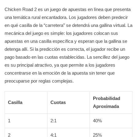
Chicken Road 2 es un juego de apuestas en línea que presenta
una temática rural encantadora. Los jugadores deben predecir
en qué casilla de la “carretera” se detendrá una gallina virtual. La
mecánica del juego es simple: los jugadores colocan sus
apuestas en una casilla específica y esperan que la gallina se
detenga allí. Si la predicción es correcta, el jugador recibe un
pago basado en las cuotas establecidas. La sencillez del juego
es su principal atractivo, ya que permite a los jugadores
concentrarse en la emoción de la apuesta sin tener que
preocuparse por reglas complejas.
Probabilidad
Casilla
Cuotas
Aproximada
1
2:1
40%
2
4:1
25%