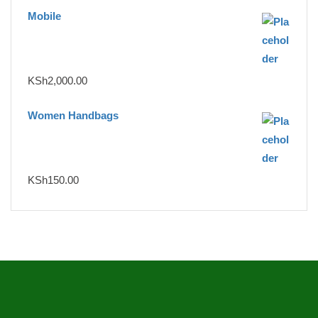
Mobile
KSh
2,000.00
Women Handbags
KSh
150.00