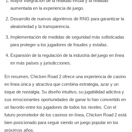
Mayor integración de la realidad virtual y la realidad
aumentada en la experiencia de juego.
Desarrollo de nuevos algoritmos de RNG para garantizar la
aleatoriedad y la transparencia.
Implementación de medidas de seguridad más sofisticadas
para proteger a los jugadores de fraudes y estafas.
Expansión de la regulación de la industria del juego en línea
en más países y jurisdicciones.
En resumen, Chicken Road 2 ofrece una experiencia de casino
en línea única y atractiva que combina estrategia, azar y un
toque de nostalgia. Su diseño intuitivo, su jugabilidad adictiva y
sus emocionantes oportunidades de ganar lo han convertido en
un favorito entre los jugadores de todos los niveles. Con el
futuro prometedor de los casinos en línea, Chicken Road 2 está
bien posicionado para seguir siendo un juego popular en los
próximos años.