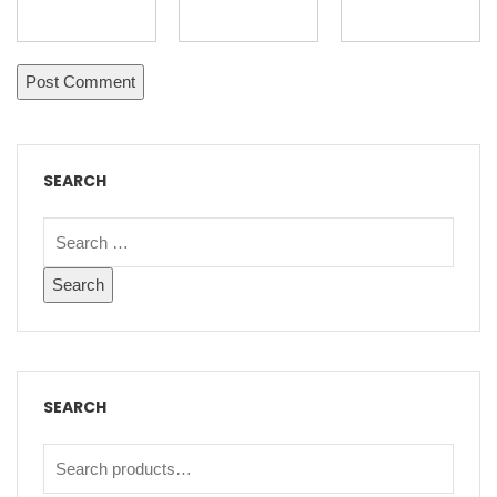
SEARCH
SEARCH