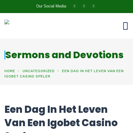
Our Social Media:
Sermons and Devotions
HOME
UNCATEGORIZED
EEN DAG IN HET LEVEN VAN EEN
IGOBET CASINO SPELER
Een Dag In Het Leven
Van Een Igobet Casino