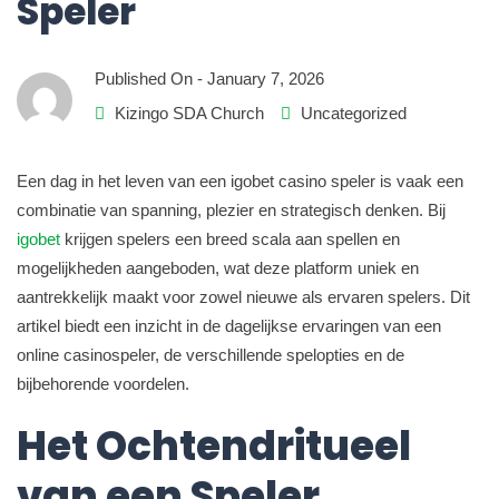
Speler
Published On -
January 7, 2026
Kizingo SDA Church
Uncategorized
Een dag in het leven van een igobet casino speler is vaak een
combinatie van spanning, plezier en strategisch denken. Bij
igobet
krijgen spelers een breed scala aan spellen en
mogelijkheden aangeboden, wat deze platform uniek en
aantrekkelijk maakt voor zowel nieuwe als ervaren spelers. Dit
artikel biedt een inzicht in de dagelijkse ervaringen van een
online casinospeler, de verschillende spelopties en de
bijbehorende voordelen.
Het Ochtendritueel
van een Speler