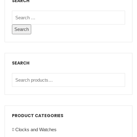
SEARCH
SEARCH
PRODUCT CATEGORIES
Clocks and Watches