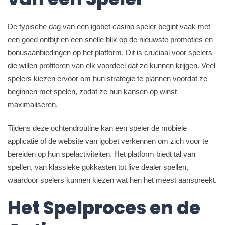
De typische dag van een igobet casino speler begint vaak met
een goed ontbijt en een snelle blik op de nieuwste promoties en
bonusaanbiedingen op het platform. Dit is cruciaal voor spelers
die willen profiteren van elk voordeel dat ze kunnen krijgen. Veel
spelers kiezen ervoor om hun strategie te plannen voordat ze
beginnen met spelen, zodat ze hun kansen op winst
maximaliseren.
Tijdens deze ochtendroutine kan een speler de mobiele
applicatie of de website van igobet verkennen om zich voor te
bereiden op hun spelactiviteiten. Het platform biedt tal van
spellen, van klassieke gokkasten tot live dealer spellen,
waardoor spelers kunnen kiezen wat hen het meest aanspreekt.
Het Spelproces en de