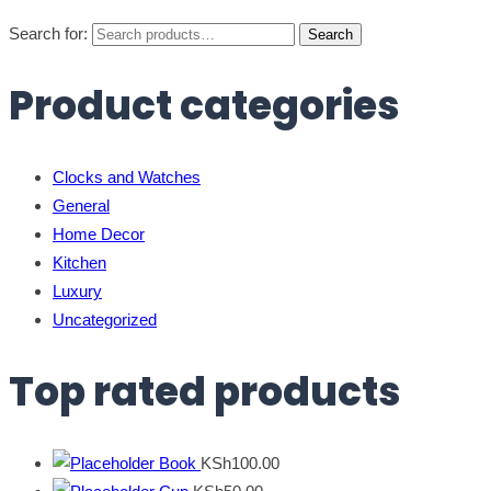
Search for:
Search
Product categories
Clocks and Watches
General
Home Decor
Kitchen
Luxury
Uncategorized
Top rated products
Book
KSh
100.00