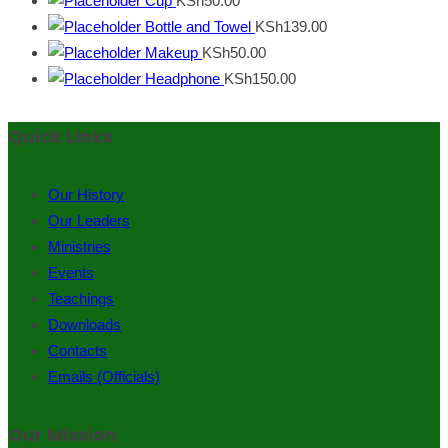
Cup
KSh
50.00
Bottle and Towel
KSh
139.00
Makeup
KSh
50.00
Headphone
KSh
150.00
Quick Links
Our History
Our Leaders
Ministries
Events
Teachings
Downloads
Contacts
Emails (Officials)
Our Mission