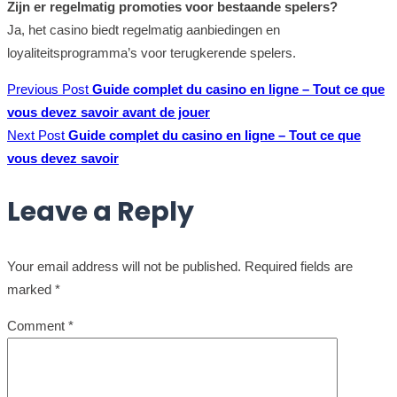
Zijn er regelmatig promoties voor bestaande spelers?
Ja, het casino biedt regelmatig aanbiedingen en
loyaliteitsprogramma’s voor terugkerende spelers.
Previous Post
Guide complet du casino en ligne – Tout ce que
vous devez savoir avant de jouer
Next Post
Guide complet du casino en ligne – Tout ce que
vous devez savoir
Leave a Reply
Your email address will not be published.
Required fields are
marked
*
Comment
*