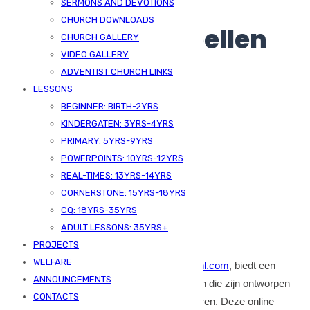
Magie van
SERMONS AND DEVOTIONS
CHURCH DOWNLOADS
Responsieve Spellen
CHURCH GALLERY
VIDEO GALLERY
ADVENTIST CHURCH LINKS
LESSONS
BEGINNER: BIRTH-2YRS
KINDERGATEN: 3YRS-4YRS
PRIMARY: 5YRS-9YRS
POWERPOINTS: 10YRS-12YRS
REAL-TIMES: 13YRS-14YRS
CORNERSTONE: 15YRS-18YRS
Published On -
February 26, 2026
CQ: 18YRS-35YRS
ADULT LESSONS: 35YRS+
Kizingo SDA Church
Uncategorized
PROJECTS
WELFARE
Fontan Casino, te vinden op
fontan-casino-nl.com
, biedt een
ANNOUNCEMENTS
betoverende wereld van responsieve spellen die zijn ontworpen
CONTACTS
om een meeslepende speelervaring te creëren. Deze online