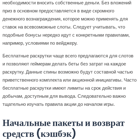
необходимости вносить собственные деньги. Без вложений
приз в основном предоставляется в виде скромного
денежного вознаграждения, которое можно применять для
ставок на всевозможные слоты. Следует учитывать, что
подобные бонусы нередко идут с конкретными правилами,
например, условиями по вейджеру.
Бесплатные раскрутки чаще всего предлагаются для слотов
и позволяют геймерам делать беты без затрат на каждое
раскрутку. Данные спины возможно будут составной частью
приветственного комплекта или акционной инициативы. Часто
бесплатные раскрутки имеют лимиты на срок действия и
добычам, доступным для вывода. Следовательно важно
тщательно изучать правила акции до началом игры.
Начальные пакеты и возврат
средств (кэшбэк)