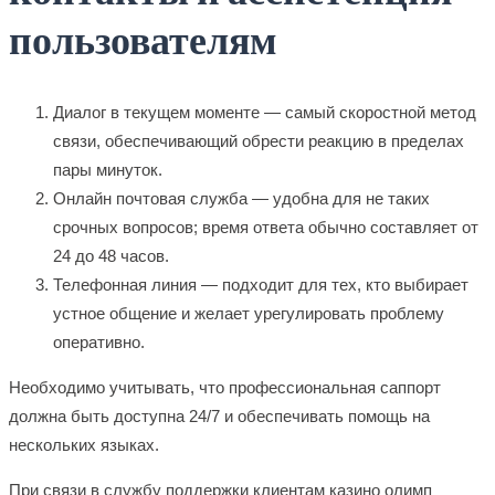
пользователям
Диалог в текущем моменте — самый скоростной метод
связи, обеспечивающий обрести реакцию в пределах
пары минуток.
Онлайн почтовая служба — удобна для не таких
срочных вопросов; время ответа обычно составляет от
24 до 48 часов.
Телефонная линия — подходит для тех, кто выбирает
устное общение и желает урегулировать проблему
оперативно.
Необходимо учитывать, что профессиональная саппорт
должна быть доступна 24/7 и обеспечивать помощь на
нескольких языках.
При связи в службу поддержки клиентам казино олимп