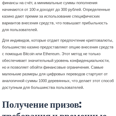
финансы на счёт, а минимальные суммы пополнения
начинаются от 100 и доходят до 300 рублей. Определенные
казино дают премии за использование специфических
вариантов внесения средств, что повышает прибыльность
для пользователей.
Для индивидов, которые отдает предпочтение криптовалюты,
большинство казино предоставляют опцию внесения средств
с помощью Bitcoin или Ethereum. Этот метод не только
обеспечивает значительный уровень конфиденциальности,
но и позволяет обойти финансовые ограничения. Самые
маленькие размеры для цифровых переводов стартуют от
аналогичной суммы 1000 деревянных, что делает этот способ
доступным для большинства пользователей.
Получение призов: