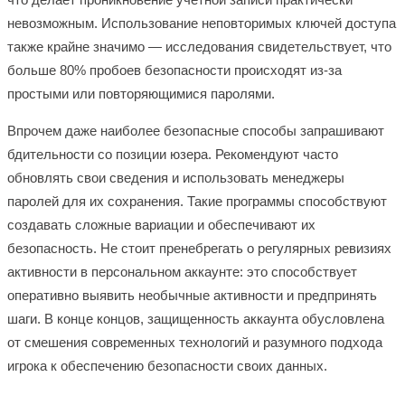
невозможным. Использование неповторимых ключей доступа
также крайне значимо — исследования свидетельствует, что
больше 80% пробоев безопасности происходят из-за
простыми или повторяющимися паролями.
Впрочем даже наиболее безопасные способы запрашивают
бдительности со позиции юзера. Рекомендуют часто
обновлять свои сведения и использовать менеджеры
паролей для их сохранения. Такие программы способствуют
создавать сложные вариации и обеспечивают их
безопасность. Не стоит пренебрегать о регулярных ревизиях
активности в персональном аккаунте: это способствует
оперативно выявить необычные активности и предпринять
шаги. В конце концов, защищенность аккаунта обусловлена
от смешения современных технологий и разумного подхода
игрока к обеспечению безопасности своих данных.