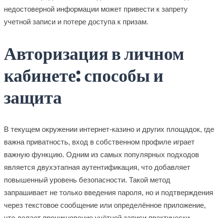
недостоверной информации может привести к запрету
учетной записи и потере доступа к призам.
Авторизация в личном
кабинете: способы и
защита
В текущем окружении интернет-казино и других площадок, где
важна приватность, вход в собственном профиле играет
важную функцию. Одним из самых популярных подходов
является двухэтапная аутентификация, что добавляет
повышенный уровень безопасности. Такой метод
запрашивает не только введения пароля, но и подтверждения
через текстовое сообщение или определённое приложение,
что делает проникновение учётной записи практически