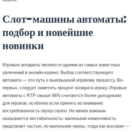
Слот-машины автоматы:
подбор и новейшие
новинки
Игровые аппараты являются одними из самых известных
увлечений в онлайн-казино. Выбор соответствующего
автомата — это путь к выигрышной игровому процессу. Во-
первых, следует заметить процент возврата игроку. Игровые
автоматы с RTP свыше 96% считаются более доходными
для игроков, особенно если принять во внимание
востребованность olymp casino. Не менее важным
оказывается нестабильность: маленькая изменчивость
предлагает частые, но маленькие призы, тогда как высокая —