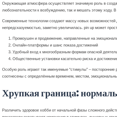
Окружающая атмосфера осуществляет значимую роль в создан
любознательности к возбуждению, так и мешать этому ходу. В
Современные технологии создают массу новых возможностей 
непредсказуемостью, заметно увеличилась. pin up может прос
Промоушен и продвижение, направленные на эмоционал
Онлайн-платформы и шанс показа достижений
Удобный вход к многообразным формам опасной деятел
Общественные установки касательно риска и достижени
Особую роль играют так именуемые “стимулы” – посторонние 
соотнесены с определённым временем, местом, эмоциональн
Хрупкая граница: нормаль
Различить здоровое хобби от начальной фазы сложного дейст
показатели охватывают изменения в стимулах, душевных откл