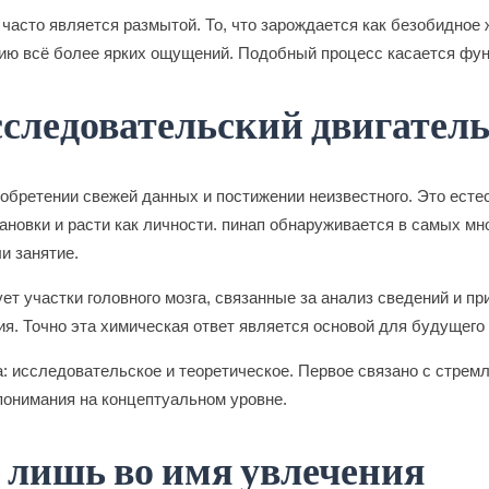
асто является размытой. То, что зарождается как безобидное 
нию всё более ярких ощущений. Подобный процесс касается фу
сследовательский двигател
бретении свежей данных и постижении неизвестного. Это естес
овки и расти как личности. пинап обнаруживается в самых мно
и занятие.
ет участки головного мозга, связанные за анализ сведений и п
. Точно эта химическая ответ является основой для будущего
 исследовательское и теоретическое. Первое связано с стремл
понимания на концептуальном уровне.
 лишь во имя увлечения