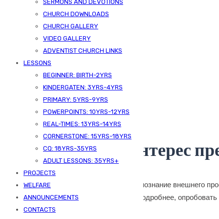
SERMONS AND DEVOTIONS
CHURCH DOWNLOADS
CHURCH GALLERY
VIDEO GALLERY
ADVENTIST CHURCH LINKS
LESSONS
BEGINNER: BIRTH-2YRS
KINDERGATEN: 3YRS-4YRS
Published On -
December 8, 2025
PRIMARY: 5YRS-9YRS
POWERPOINTS: 10YRS-12YRS
SDA Kizingo
Uncategorized
REAL-TIMES: 13YRS-14YRS
CORNERSTONE: 15YRS-18YRS
Каким образом интерес пр
CQ: 18YRS-35YRS
ADULT LESSONS: 35YRS+
PROJECTS
Людская натура сформирована так, что познание внешнего пр
WELFARE
пробуждают в нас стремление изучить подробнее, опробовать
ANNOUNCEMENTS
более сильное и увлекательное.
CONTACTS