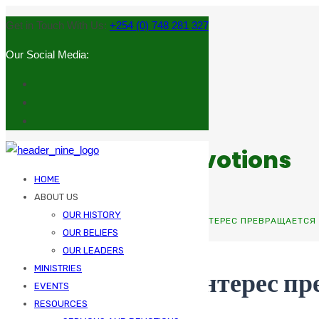
Get in Touch With Us:
+254 (0) 748 281 327
Our Social Media:
Sermons and Devotions
HOME
ABOUT US
OUR HISTORY
HOME
UNCATEGORIZED
КАКИМ ОБРАЗОМ ИНТЕРЕС ПРЕВРАЩАЕТСЯ 
OUR BELIEFS
OUR LEADERS
MINISTRIES
Каким образом интерес пр
EVENTS
RESOURCES