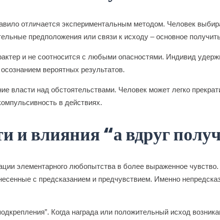
равило отличается экспериментальным методом. Человек выбира
чительные предположения или связи к исходу – основное получи
рактер и не соотносится с любыми опасностями. Индивид удерж
осознанием вероятных результатов.
е власти над обстоятельствами. Человек может легко прекрати
компульсивность в действиях.
и и влияния “а вдруг полу
ации элементарного любопытства в более выраженное чувство. 
тнесенные с предсказанием и предчувствием. Именно непредск
дкрепления”. Когда награда или положительный исход возникают