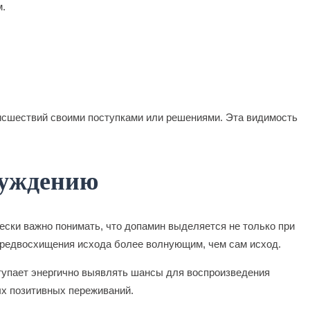
м.
оисшествий своими поступками или решениями. Эта видимость
буждению
ески важно понимать, что допамин выделяется не только при
 предвосхищения исхода более волнующим, чем сам исход.
ступает энергично выявлять шансы для воспроизведения
ых позитивных переживаний.