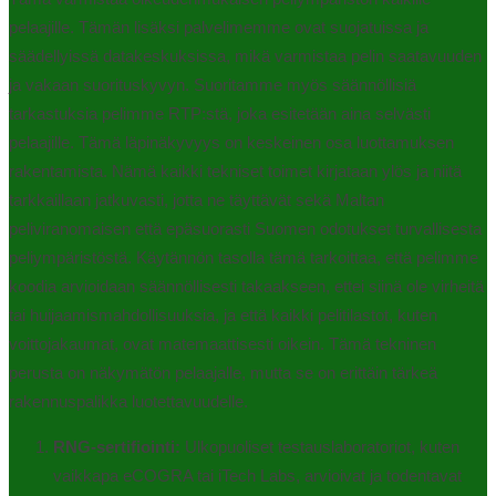
pelaajille. Tämän lisäksi palvelimemme ovat suojatuissa ja
säädellyissä datakeskuksissa, mikä varmistaa pelin saatavuuden
ja vakaan suorituskyvyn. Suoritamme myös säännöllisiä
tarkastuksia pelimme RTP:stä, joka esitetään aina selvästi
pelaajille. Tämä läpinäkyvyys on keskeinen osa luottamuksen
rakentamista. Nämä kaikki tekniset toimet kirjataan ylös ja niitä
tarkkaillaan jatkuvasti, jotta ne täyttävät sekä Maltan
peliviranomaisen että epäsuorasti Suomen odotukset turvallisesta
peliympäristöstä. Käytännön tasolla tämä tarkoittaa, että pelimme
koodia arvioidaan säännöllisesti takaakseen, ettei siinä ole virheitä
tai huijaamismahdollisuuksia, ja että kaikki pelitilastot, kuten
voittojakaumat, ovat matemaattisesti oikein. Tämä tekninen
perusta on näkymätön pelaajalle, mutta se on erittäin tärkeä
rakennuspalikka luotettavuudelle.
RNG-sertifiointi:
Ulkopuoliset testauslaboratoriot, kuten
vaikkapa eCOGRA tai iTech Labs, arvioivat ja todentavat