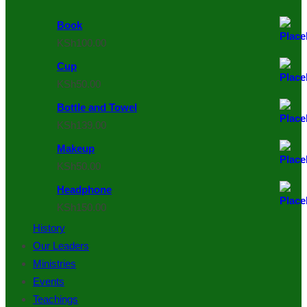
Book
KSh
100.00
Cup
KSh
50.00
Bottle and Towel
KSh
139.00
Makeup
KSh
50.00
Headphone
KSh
150.00
History
Our Leaders
Ministries
Events
Teachings