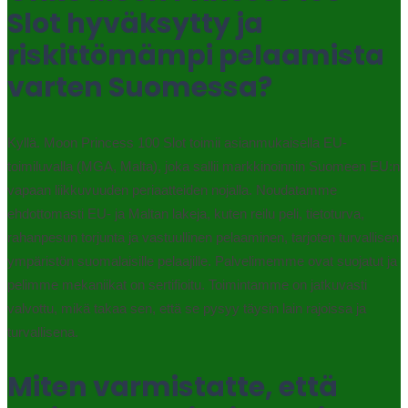
Slot hyväksytty ja
riskittömämpi pelaamista
varten Suomessa?
Kyllä. Moon Princess 100 Slot toimii asianmukaisella EU-
toimiluvalla (MGA, Malta), joka sallii markkinoinnin Suomeen EU:n
vapaan liikkuvuuden periaatteiden nojalla. Noudatamme
ehdottomasti EU- ja Maltan lakeja, kuten reilu peli, tietoturva,
rahanpesun torjunta ja vastuullinen pelaaminen, tarjoten turvallisen
ympäristön suomalaisille pelaajille. Palvelimemme ovat suojatut ja
pelimme mekaniikat on sertifioitu. Toimintamme on jatkuvasti
valvottu, mikä takaa sen, että se pysyy täysin lain rajoissa ja
turvallisena.
Miten varmistatte, että