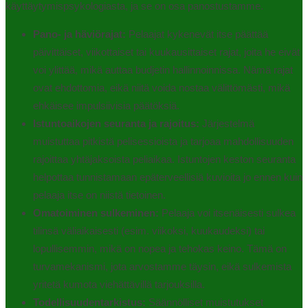
käyttäytymispsykologiasta, ja se on osa panostustamme.
Pano- ja häviörajat:
Pelaajat kykenevät itse päättää
päivittäiset, viikottaiset tai kuukausittaiset rajat, joita he eivät
voi ylittää, mikä auttaa budjetin hallinnoinnissa. Nämä rajat
ovat ehdottomia, eikä niitä voida nostaa välittömästi, mikä
ehkäisee impulsiivisia päätöksiä.
Istuntoaikojen seuranta ja rajoitus:
Järjestelmä
muistuttaa pitkistä pelisessioista ja tarjoaa mahdollisuuden
rajoittaa yhtäjaksoista peliaikaa. Istuntojen keston seuranta
helpottaa tunnistamaan epäterveellisiä kuvioita jo ennen kuin
pelaaja itse on niistä tietoinen.
Omatoiminen sulkeminen:
Pelaaja voi itsenäisesti sulkea
tilinsä väliaikaisesti (esim. viikoksi, kuukaudeksi) tai
lopullisemmin, mikä on nopea ja tehokas keino. Tämä on
turvamekanismi, jota arvostamme täysin, eikä sulkemista
yritetä kumota viehättävillä tarjouksilla.
Todellisuudentarkistus:
Säännölliset muistutukset