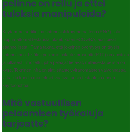
pelinne on reilu ja ettei
tuloksia manipuloida?
Käytämme sertifioitua satunnaislukugeneraattoria (RNG), jota
riippumattomat testauslaitokset, kuten eCOGRA, auditoivat
säännöllisesti. Tämä takaa, että jokainen pyöräytys on täysin
satunnainen. Lisäksi pelimme palautusprosentti (RTP) on auditoitu
ja julkisesti ilmoitettu, jotta pelaajat tietävät, millaisesta pelistä on
kyse. Tekninen infra on alati sääntelyviranomaisten valvonnassa,
ja kaikki koodin muutokset vaativat uusia testauksia ennen
käyttöönottoa.
Mitä vastuullisen
pelaamisen työkaluja
tarjoatte?