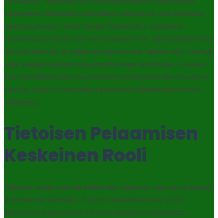
vastuullista. Tarkkailemme mainoskanaviamme jatkuvasti ja
korjaamme välittömästi mahdolliset poikkeamat, sillä luottamus
rakentuu jokaisen viestin kautta. Esimerkiksi, käytämme
kohdennustekniikoita vain varmistaaksemme, että mainoksemme
näkyvät aikuisille, ja vältämme agressiivisia “talletus nyt” -viestejä,
jotka saattaisivat kannustaa impulsiiviseen toimintaan. Jokainen
markkinointikampanja suunnitellaan yhteistyössä oikeusosaston
kanssa, ja kaikki materiaalit arkistoidaan sääntelyvaatimusten
mukaisesti.
Tietoisen Pelaamisen
Keskeinen Rooli
Tietoinen pelaaminen ole pelkkä lain vaatimus, vaan se on kaiken
toimintamme kulmakivi. Suomen lainsäädännössä ja EU-
direktiiveissä painotetaan vahvasti pelaajien suojelemista,