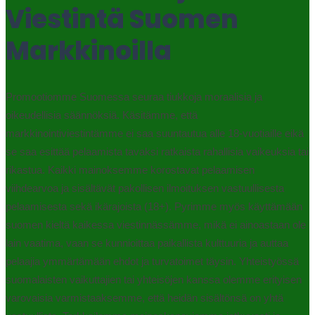
Viestintä Suomen
Markkinoilla
Promootiomme Suomessa seuraa tiukkoja moraalisia ja
oikeudellisia säännöksiä. Käsitämme, että
markkinointiviestintämme ei saa suuntautua alle 18-vuotiaille eikä
se saa esittää pelaamista tavaksi ratkaista rahallisia vaikeuksia tai
rikastua. Kaikki mainoksemme korostavat pelaamisen
viihdearvoa ja sisältävät pakollisen ilmoituksen vastuullisesta
pelaamisesta sekä ikärajoista (18+). Pyrimme myös käyttämään
suomen kieltä kaikessa viestinnässämme, mikä ei ainoastaan ole
lain vaatima, vaan se kunnioittaa paikallista kulttuuria ja auttaa
pelaajia ymmärtämään ehdot ja turvatoimet täysin. Yhteistyössä
suomalaisten vaikuttajien tai yhteisöjen kanssa olemme erityisen
varovaisia varmistaaksemme, että heidän sisältönsä on yhtä