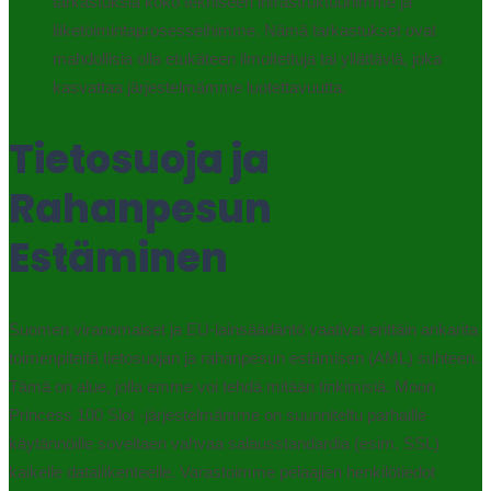
tarkastuksia koko tekniseen infrastruktuuriimme ja
liiketoimintaprosesseihimme. Nämä tarkastukset ovat
mahdollisia olla etukäteen ilmoitettuja tai yllättäviä, joka
kasvattaa järjestelmämme luotettavuutta.
Tietosuoja ja
Rahanpesun
Estäminen
Suomen viranomaiset ja EU-lainsäädäntö vaativat erittäin ankarita
toimenpiteitä tietosuojan ja rahanpesun estämisen (AML) suhteen.
Tämä on alue, jolla emme voi tehdä mitään tinkimisiä. Moon
Princess 100 Slot -järjestelmämme on suunniteltu parhaille
käytännöille soveltaen vahvaa salausstandardia (esim. SSL)
kaikelle dataliikenteelle. Varastoimme pelaajien henkilötiedot