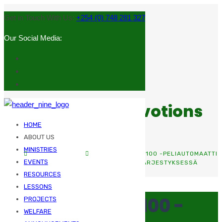
Get in Touch With Us:
+254 (0) 748 281 327
Our Social Media:
Sermons and Devotions
HOME
ABOUT US
MINISTRIES
HOME
UNCATEGORIZED
MOON PRINCESS 100 -PELIAUTOMAATTI
EVENTS
SÄÄNTELYN KULKEMINEN SUOMEN OIKEUSJÄRJESTYKSESSÄ
RESOURCES
LESSONS
Moon Princess 100 -
PROJECTS
WELFARE