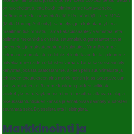
oikeudellinen tausta, jossa Moon Princess 100 Slot pelaa. Meidän
on huolehdittava, että kaikki toimintamme täyttävät sekä
emämaamme lainsäädäntöä että EU:n sääntöjä, kuten MGA
(Malta Gaming Authority) -sääntelyä, jota katsotaan yhtenä
maailman tiukimmista. Tämä kaksoissääntely varmistaa, että
pelimme mekaniikka on reilu, satunnaislukugeneraattorit ovat
todennetut, ja maksutapahtumat salattuina. Ymmärrämme
kokonaan suomalaisten odotukset luotettavuudesta, ja luomme
palveluamme näiden odotusten varaan. Tämä kaksoissääntely
kehystää jokaista päätöstämme, alkaen pelin suunnittelusta ja
tekniseen toteutukseen aina markkinointiin ja asiakaspalveluun
asti, varmistaen, että emme koskaan poikkea sallitusta
viitekehyksestä. Käytännössä tämä tarkoittaa jatkuvaa dialogia
oikeusasiantuntijoiden kanssa ja ennakoivaa sääntelymuutosten
seurantaa sekä Brysselistä että Helsingistä.
Markkinointi ja