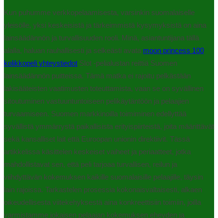
Kun puhumme verkkopelaamisesta, varsinkin suomalaiselle
yleisölle, yksi keskeisistä ja tärkeimmistä kysymyksistä on aina
lainsäädännön ja turvallisuuden rooli. Minä, asiantuntijana tällä
alalla, haluan rauhallisesti ja selkeästi avata
moon princess 100
kolikkopeli yhteystiedot
Slot -pelialustan reittiä Suomen
lainsäädännön puitteissa. Tämä matka ei rajoitu pelkästään
lakisääteisten vaatimusten toteuttamista, vaan se on syvällinen
sitoutuminen vastuuntuntoiseen pelikäytäntöön ja pelaajien
turvaamiseen. Suomen markkinoilla toimiminen edellyttää
syvällistä ymmärrystä paikallisista erityispiirteistä, joita määrittävät
sekä kansalliset lait että Euroopan unionin direktiivit. Tässä
artikkelissa käsittelen keskeiset vaiheet ja periaatteet, jotka
mahdollistavat sen, että peli tarjoaa turvallisen, reilun ja
viihdyttävän kokemuksen kaikille suomalaisille pelaajille, täysin
lain rajoissa. Tarkastelen prosessia kokonaisvaltaisesti, alkaen
oikeudellisesta viitekehyksestä aina konkreettisiin toimiin, joilla
varmistamme jokaisen pelaajan kokemuksen eheyden ja