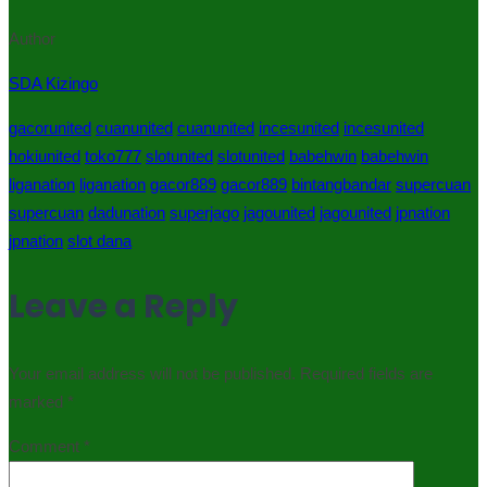
Author
SDA Kizingo
gacorunited
cuanunited
cuanunited
incesunited
incesunited
hokiunited
toko777
slotunited
slotunited
babehwin
babehwin
liganation
liganation
gacor889
gacor889
bintangbandar
supercuan
supercuan
dadunation
superjago
jagounited
jagounited
jpnation
jpnation
slot dana
Leave a Reply
Your email address will not be published.
Required fields are
marked
*
Comment
*