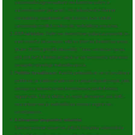
satunnaislukugeneraattorimme luotettavuuden ja
satunnaisuuden jatkuvasti. He tarkastavat miljoonia
transaktioita taatakseen, että tulokset ovat todella
satunnaisia eivätkä malleja ole mahdollista ennustaa.
RTP-tarkistus:
Pelimme teoreettinen palautusprosentti on
varmennettu takaamaan, että se täsmää ilmoitettua arvoa
(kuten 96.5%) pitkällä aikavälillä. Tämä varmistus takaa,
että peli toimii ilmoitetusti eikä se ole rakennettu antamaan
pelaajalle epäreiluja mahdollisuuksia.
Pelitilin turvallisuus:
Kaikilla pelaajalla on oma turvallinen
pelitilinsä, ja kaikki rahaliikkeet kirjataan läpinäkyvästi, jotta
pelaaja voi seurata omaa toimintaansa ajankohdasta
riippumatta. Tämä lokitus on myös olennainen osa AML-
seurantaamme ja mahdollistaa nopean ongelmien
selvittämisen.
Kolmannen osapuolen valvonta:
Sääntelyviranomaisemme (MGA) toteuttaa säännöllisiä