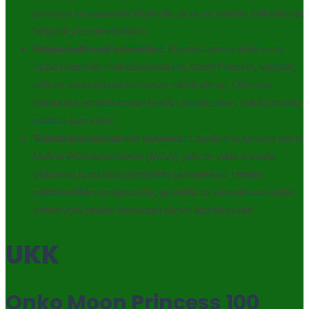
prosessi on saatavilla tilisiivulla, ja se on laadittu selkeäksi ja
helposti ymmärrettäväksi.
Riippumattomat välimiehet:
Kannustamme aktiivisesti
riippumattomien ratkaisukanavien, kuten Peluurin, käyttöä,
sillä ne antavat puolueettoman näkökulman. Olemme
halukkaita noudattamaan heidän päätöksiään, mikäli pelaaja
päättää tuon reitin.
Sääntelyviranomaisen valvonta:
Lopullisena turvana toimii
Maltan Peliviranomainen (MGA), jolla on valta arvioida
valituksia ja puuttua toimintaan tarvittaessa. Heidän
päätöksellään on lainvoima, ja meillä on velvollisuus tehdä
yhteistyötä heidän kanssaan täysin läpinäkyvästi.
UKK
Onko Moon Princess 100