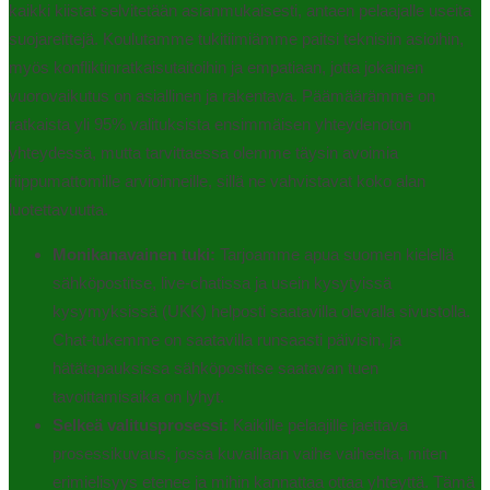
kaikki kiistat selvitetään asianmukaisesti, antaen pelaajalle useita
suojareittejä. Koulutamme tukitiimiämme paitsi teknisiin asioihin,
myös konfliktinratkaisutaitoihin ja empatiaan, jotta jokainen
vuorovaikutus on asiallinen ja rakentava. Päämäärämme on
ratkaista yli 95% valituksista ensimmäisen yhteydenoton
yhteydessä, mutta tarvittaessa olemme täysin avoimia
riippumattomille arvioinneille, sillä ne vahvistavat koko alan
luotettavuutta.
Monikanavainen tuki:
Tarjoamme apua suomen kielellä
sähköpostitse, live-chatissa ja usein kysytyissä
kysymyksissä (UKK) helposti saatavilla olevalla sivustolla.
Chat-tukemme on saatavilla runsaasti päivisin, ja
hätätapauksissa sähköpostitse saatavan tuen
tavoittamisaika on lyhyt.
Selkeä valitusprosessi:
Kaikille pelaajille jaettava
prosessikuvaus, jossa kuvaillaan vaihe vaiheelta, miten
erimielisyys etenee ja mihin kannattaa ottaa yhteyttä. Tämä