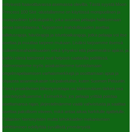
erityisesti haavoittuvassa asemassa olevilta. Tästä syystä Moon
Princess 100 Slot -alustallamme on käytössä monipuolinen ja
monipuolinen työkalupakki, joka avustaa pelaajia hallitsemaan
omaa toimintaansa. Tarjoamme mahdollisuuden asettaa
talletusrajoja, häviörajoja ja istuntoaikarajoja, jotka pelaaja voi itse
asettaa ja muuttaa tarpeen mukaan. Lisäksi tarjoamme itsensä
sulkemismahdollisuuden sekä lyhyeksi että pidemmäksi ajaksi, ja
kaikki nämä toiminnot ovat helposti saatavilla pelitilissä.
Valmennamme myös asiakastiemme tunnistamaan
ongelmapelaamisen varhaismerkkejä ja osoittamaan apua ja
ohjausta asianmukaisiin tukipalveluihin, kuten Suomen Peluuriin.
Tämä proaktiivinen lähestymistapa on äärimmäisen tärkeä osa
sääntelypolkuamme. Esimerkiksi, jos pelaaja yrittää poistaa
asettamansa rajan, järjestelmämme vaatii vahvistusta ja saattaa
asettaa pakollisen viiveen, mikä antaa aikaa harkitulle ajattelulle.
Tällaisten hienosyisten mutta tehokkaiden mekanismien
kehittäminen edellyttää syvällistä ymmärrystä