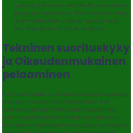
peliajasta ja tähän mennessä käytetyistä rahoista ohjaavat
pelaajaa pysymään tietoisena. Nämä muistutukset voidaan
kustomoida tiheydeltään, ja ne palvelevat arvokkaana
hetkenä pysähtymiselle ja tilanteen arvioinnille.
Tekninen suorituskyky
ja Oikeudenmukainen
pelaaminen
Pelin tekninen toteutus on yhtä keskeinen sääntelyn kannalta kuin
vastuullinen pelaaminen. Moon Princess 100 Slot -pelin
satunnaislukugeneraattori (RNG) on kolmannen osapuolen
sertifioima ja testattu takaamaan, että jokainen pyöräytys on
täysin sattumanvarainen ja arvaamaton, eikä sitä voi manipuloida.
Tämä varmistaa oikeudenmukaisen peliympäristön kaikille