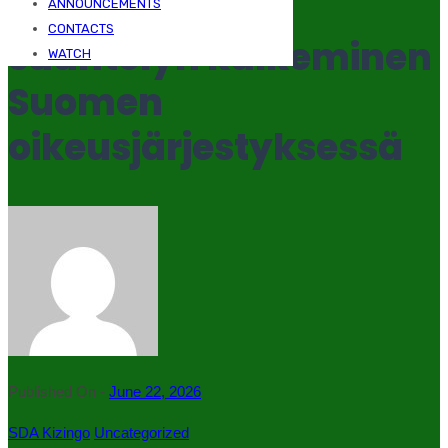
peliautomaatti
ANNOUNCEMENTS
CONTACTS
sääntelyn kulkeminen
WATCH
Suomen
oikeusjärjestyksessä
Published On -
June 22, 2026
SDA Kizingo
Uncategorized