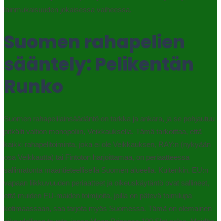
lainmukaisuuden jokaisessa vaiheessa.
Suomen rahapelien
sääntely: Pelikentän
Runko
Suomen rahapelilainsäädäntö on tarkka ja ankara, ja se pohjautuu
pitkälti valtion monopoliin, Veikkauksella. Tämä tarkoittaa, että
kaikki rahapelitoiminta, joka ei ole Veikkauksen, RAY:n (nykyään
osa Veikkautta) tai Fintoton harjoittamaa, on periaatteessa
sallimatonta maantieteellisellä Suomen alueella. Kuitenkin, EU:n
vapaan liikkuvuuden periaatteet ja oikeuskäytäntö ovat sallineet,
että muiden EU-maiden toimijoita, joilla on pätevä toimilupa
kotimaassaan, saa tarjota myös Suomessa. Tämä on olemainen