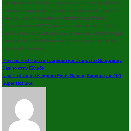
sähköpostitse tai chatissa. Jos emme ratkaise asiaa yhdessä,
voit kääntyä riippumattoman välimieshenkilön, kuten Peluuri-
palvelun, puoleen. Lopullisena vaihtoehtona on Maltan
Peliviranomainen (MGA), joka valvoo toimilupaamme. Kaikki
nämä kanavat on kuvattu yksityiskohtaisesti sivustollamme, ja
autamme sinua löytämään oikeat yhteystiedot ja täyttämään
tarvittavat lomakkeet.
Previous Post
Πακέτα Τουρνουά και Drops στο Spingranny
Casino στην Ελλάδα
Next Post
United Kingdom Finds Gaming Sanctuary in 100
Super Hot Slot