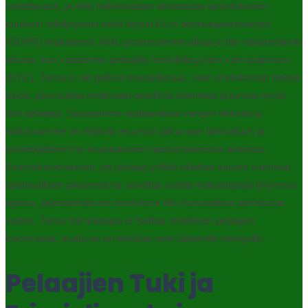
luotettavasti, ja niitä hallinnoidaan ainoastaan tarkoitukseen
kuuluvin edellytyksin sekä täysin EU:n tietosuojasetouksen
(GDPR) mukaisesti. AML-prosessimme alkaa jo tilin rekisteröinnin
aikana, kun vaadimme pelaajilta henkilöllisyyden vahvistamisen
(KYC). Tämä ei ole pelkkä muodollisuus, vaan ehdottoman tärkeä
askel, joka auttaa estämään petollista toimintaa ja turvaa myös
itse pelaajaa. Seuraamme epätavallisia varojen liikkeitä ja
hallussamme on riittävät resurssit jatkuvaan tarkkailuun ja
työntekijöidemme koulutukseen näissä tärkeissä aiheissa.
Esimerkinomaisesti, jos pelaaja yrittää tallettaa suuren summan
epätavallisen pikaisesti tai soveltaa useita maksutapoja lyhyessä
ajassa, järjestelmämme merkitsee tilin manuaalista tarkistusta
varten. Tämä toimintatapa ei haittaa rehellisten pelaajien
kokemusta, mutta se on tehokas este laittomille toimijoille.
Pelaajien Tuki ja