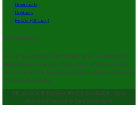
Downloads
Contacts
Emails (Officials)
Our Mission
To bring the people of God into a meaningful Church fellowship,
witnessing to every neighbourhood, preaching the Good News,
serving mankind and developing disciples for Jesus to prepare for
Christ’s second coming
Kizingo Seventh Day Adventist Church ©2026 All Rights
Reserved | Powered by Samj Technologies