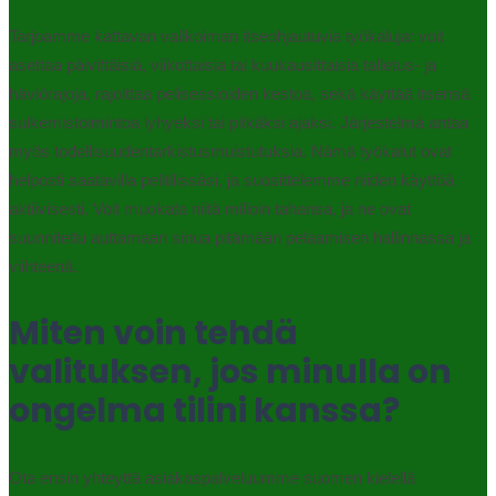
Tarjoamme kattavan valikoiman itseohjautuvia työkaluja: voit
asettaa päivittäisiä, viikottaisia tai kuukausittaisia talletus- ja
häviörajoja, rajoittaa pelisessioiden kestoa, sekä käyttää itsensä
sulkemistoimintoa lyhyeksi tai pitkäksi ajaksi. Järjestelmä antaa
myös todellisuudentarkistusmuistutuksia. Nämä työkalut ovat
helposti saatavilla pelitilissäsi, ja suosittelemme niiden käyttöä
aktiivisesti. Voit muokata niitä milloin tahansa, ja ne ovat
suunniteltu auttamaan sinua pitämään pelaamisen hallinnassa ja
viihteenä.
Miten voin tehdä
valituksen, jos minulla on
ongelma tilini kanssa?
Ota ensin yhteyttä asiakaspalveluumme suomen kielellä