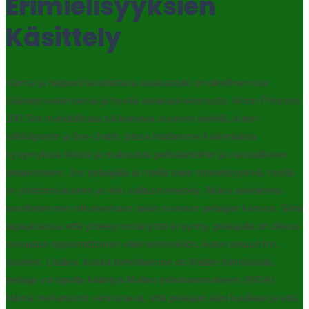
Erimielisyyksien
Käsittely
Varma ja helposti tavoitettava asiakastuki on oleellinen osa
sääntelyvaatimuksia ja hyvää asiakaskokemusta. Moon Princess
100 Slot mahdollistaa tukikanavia suomen kielellä, kuten
sähköpostin ja live-chatin, joissa hoidamme kaikenlaisia
kysymyksiä tileistä ja maksuista pelisääntöihin ja vastuulliseen
pelaamiseen. Jos pelaajalla ja meillä tulee erimielisyyksiä, meillä
on johdonmukainen ja reilu valitusmenettely. Aluksi askeleena
tavoittelemme ratkaisemaan asian suoraan pelaajan kanssa. Siinä
tapauksessa että yhteisymmärrystä ei synny, pelaajalla on oikeus
turvautua riippumattoman välimieshenkilön, kuten peluuri.fi:n,
puoleen. Lisäksi, koska toimintamme on Maltan toimiluvalla,
pelaaja voi lopulta kääntyä Maltan peliviranomaiseen (MGA).
Nämä mekanismit varmistavat, että pelaajan ääni kuullaan ja että