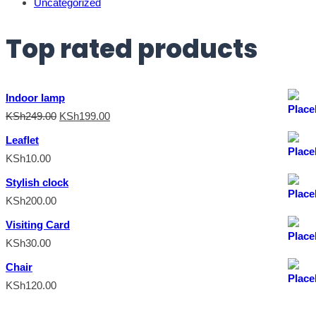
Uncategorized
Top rated products
Indoor lamp
KSh
249.00
Original
KSh
199.00
Current
price
price
Leaflet
was:
is:
KSh
10.00
KSh249.00.
KSh199.00.
Stylish clock
KSh
200.00
Visiting Card
KSh
30.00
Chair
KSh
120.00