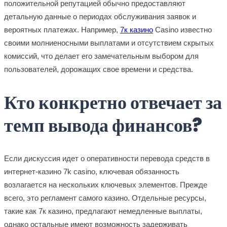
положительной репутацией обычно предоставляют
детальную данные о периодах обслуживания заявок и
вероятных платежах. Например,
7к казино
Casino известно
своими молниеносными выплатами и отсутствием скрытых
комиссий, что делает его замечательным выбором для
пользователей, дорожащих свое времени и средства.
Кто конкретно отвечает за
темп вывода финансов?
Если дискуссия идет о оперативности перевода средств в
интернет-казино 7k casino, ключевая обязанность
возлагается на нескольких ключевых элементов. Прежде
всего, это регламент самого казино. Отдельные ресурсы,
такие как 7к казино, предлагают немедленные выплаты,
однако остальные имеют возможность задерживать