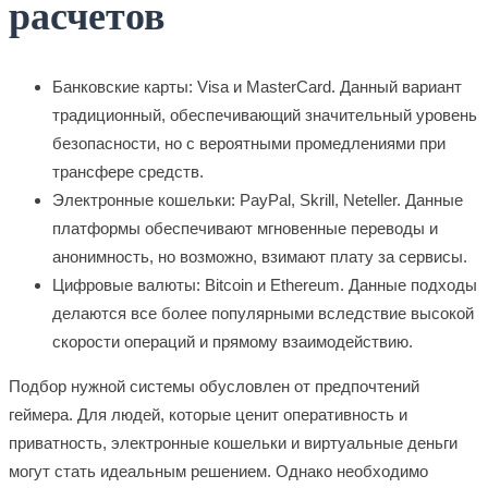
расчетов
Банковские карты: Visa и MasterCard. Данный вариант
традиционный, обеспечивающий значительный уровень
безопасности, но с вероятными промедлениями при
трансфере средств.
Электронные кошельки: PayPal, Skrill, Neteller. Данные
платформы обеспечивают мгновенные переводы и
анонимность, но возможно, взимают плату за сервисы.
Цифровые валюты: Bitcoin и Ethereum. Данные подходы
делаются все более популярными вследствие высокой
скорости операций и прямому взаимодействию.
Подбор нужной системы обусловлен от предпочтений
геймера. Для людей, которые ценит оперативность и
приватность, электронные кошельки и виртуальные деньги
могут стать идеальным решением. Однако необходимо