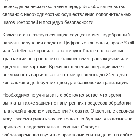
переводы на несколько дней вперед. Это обстоятельство
связано с необходимостью осуществления дополнительных
шагов контролей и процедур безопасности.
Кроме того ключевую функцию осуществляет подобранный
вариант получения средств. Цифровые кошельки, вроде Skrill
или Neteller, как правило гарантируют более оперативные
транзакции по сравнению с банковскими транзакциями или
кредитными картами. Время выполнения операций имеет
возможность варьироваться от минут вплоть до 24 ч. для e-
кошельков и до 5 будних дней для банковских транзакций.
Необходимо не учитывать о обстоятельстве, что время
выплаты также зависит от внутренних процессов обработки
платежей в игорном заведении 7k casino. Отдельные сервисы
могут рассматривать заявки только по будням, что возможно
приведет к задержкам на выходные. Следует
заблаговременно изучить с правилами снятия денег на сайте