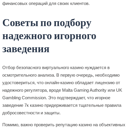
финансовых операций для своих клиентов.
Советы по подбору
надежного игорного
заведения
Отбор безопасного виртуального казино нуждается в
осмотрительного анализа. В первую очередь, необходимо
удостовериться, что онлайн-казино обладает лицензию от
надежного регулятора, вроде Malta Gaming Authority или UK
Gambling Commission. Это подтверждает, что игорное
заведение 7к казино придерживается тщательные правила
добросовестности и защиты.
Помимо, важно проверить репутацию казино на объективных