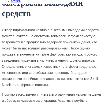
быстрыми выводами
WATCH
средств
Отбор виртуального казино с быстрыми выводами средств
может значительно обогатить геймплей. Игроки зачастую
встречаются с трудностью задержек при снятии денег, что
может быть настоящим разочарованием. Необходимо
придавать значение на такие факторы, как имидж игорного
заведения, лицензия в наличии, и мнения других игроков.
Определенные из самых известных платформ предлагают
мгновенные или сверхбыстрые переводы благодаря
применению новейших финансовых систем, таких как Skrill,
Neteller и цифровые валюты.
Помимо этого, важно учитывать ограничения на снятие денег
и сборы, взимаемые за операции. Азартные клубы с