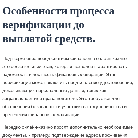
Особенности процесса
верификации до
выплатой средств.
Подтверждение перед снятием финансов в онлайн казино —
это обязательный этап, который позволяет гарантировать
надежность и честность финансовых операций. Этап
верификации может включить предъявление удостоверений,
доказывающих персональные данные, таких как
загранпаспорт или права водителя. Это требуется для
обеспечения безопасности участников от жульничества и
пресечения финансовых махинаций.
Нередко онлайн-казино просят дополнительно необходимые
документы, к примеру, подтверждение адреса проживания,