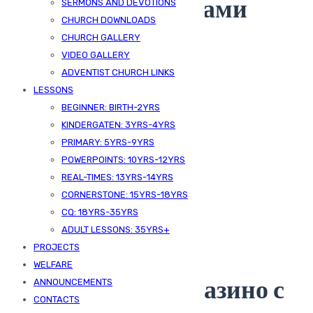
быстрыми выводами
SERMONS AND DEVOTIONS
CHURCH DOWNLOADS
средств
CHURCH GALLERY
VIDEO GALLERY
ADVENTIST CHURCH LINKS
LESSONS
BEGINNER: BIRTH-2YRS
KINDERGATEN: 3YRS-4YRS
PRIMARY: 5YRS-9YRS
POWERPOINTS: 10YRS-12YRS
REAL-TIMES: 13YRS-14YRS
CORNERSTONE: 15YRS-18YRS
Published On -
October 27, 2025
CQ: 18YRS-35YRS
ADULT LESSONS: 35YRS+
SDA Kizingo
Uncategorized
PROJECTS
WELFARE
Лучшие онлайн казино с
ANNOUNCEMENTS
CONTACTS