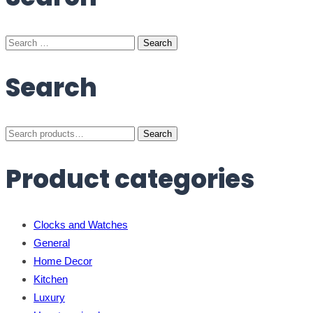
Search
for:
Search
Search
Search
for:
Product categories
Clocks and Watches
General
Home Decor
Kitchen
Luxury