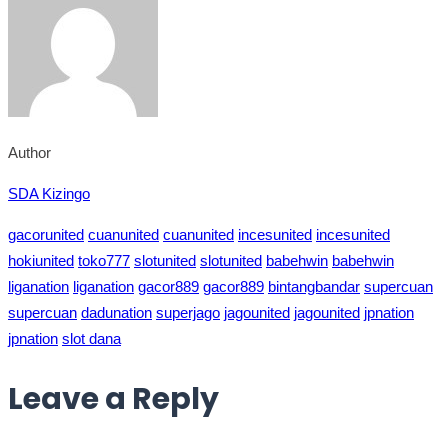
Author
SDA Kizingo
gacorunited
cuanunited
cuanunited
incesunited
incesunited
hokiunited
toko777
slotunited
slotunited
babehwin
babehwin
liganation
liganation
gacor889
gacor889
bintangbandar
supercuan
supercuan
dadunation
superjago
jagounited
jagounited
jpnation
jpnation
slot dana
Leave a Reply