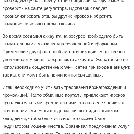
необходимо учесть присутствие лицензии, которую можно
проверить на сайте регулятора. Вдобавок следует
проанализировать отзывы других игроков и обратить
внимание на их опыт игры в казино.
Во время создания аккаунта на ресурсе необходимо быть
внимательным с указанием персональной информации.
Применение двухфакторной аутентификации существенно
увеличивает уровень сохранности аккаунта. Желательно не
использовать общественных Wi-Fi сетей при входе в аккаунт,
так как они могут быть причиной потери данных.
Итак, необходимо учитывать требования вознаграждений и
промоакций. Часто обманные порталы привлекают игроков
привлекательными предложениями, что на деле являются
неисполнимыми. Если предложения выглядят слишком
выгодными, чтобы быть истиной, это может быть
индикатором мошенничества. Сравнивая предложения услуг
различных казино, вроде 7к казино, и подбирая только