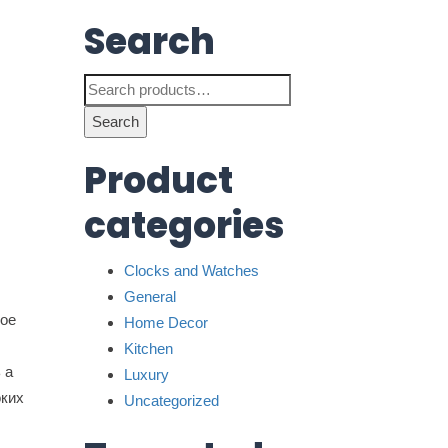
Search
Search
for:
Search
Product
categories
Clocks and Watches
General
бое
Home Decor
Kitchen
 а
Luxury
оких
Uncategorized