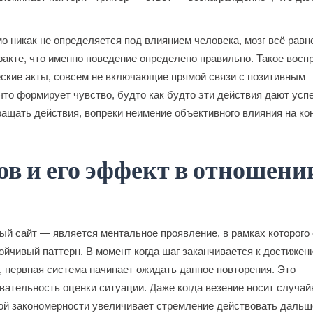
о никак не определяется под влиянием человека, мозг всё равн
факте, что именно поведение определено правильно. Такое восп
ские акты, совсем не включающие прямой связи с позитивным
что формирует чувство, будто как будто эти действия дают успе
ащать действия, вопреки неимение объективного влияния на к
ов и его эффект в отношени
й сайт — является ментальное проявление, в рамках которого
ойчивый паттерн. В момент когда шаг заканчивается к достижен
, нервная система начинает ожидать данное повторения. Это
вательность оценки ситуации. Даже когда везение носит случа
нной закономерности увеличивает стремление действовать дальш