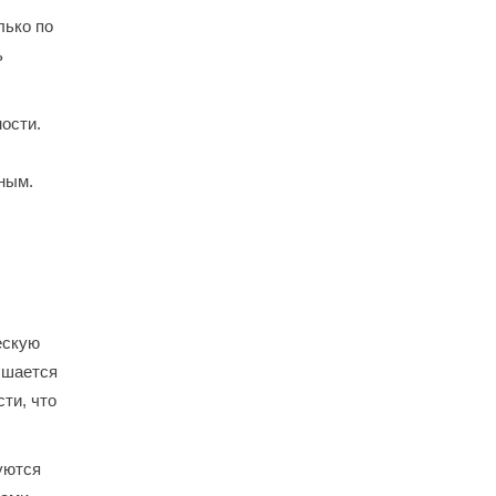
лько по
ь
ости.
ным.
ескую
ышается
ти, что
уются