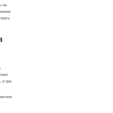
ь на
жённое
олжать
а
а
бляет
 и при
риятное