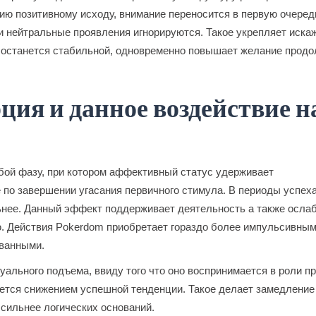
нию позитивному исходу, внимание переносится в первую очеред
 нейтральные проявления игнорируются. Такое укрепляет иска
а останется стабильной, одновременно повышает желание прод
ия и данное воздействие н
ой фазу, при котором аффективный статус удерживает
 по завершении угасания первичного стимула. В периоды успех
нее. Данный эффект поддерживает деятельность а также осла
. Действия Pokerdom приобретает гораздо более импульсивным,
ованными.
ального подъема, ввиду того что оно воспринимается в роли п
жется снижением успешной тенденции. Такое делает замедление
сильнее логических оснований.