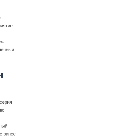
о
риятие
х.
онечный
и
 серия
ию
йный
е ранее