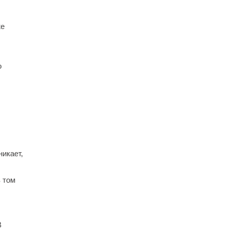
же
о
икает,
 том
В