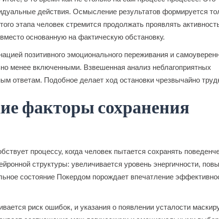
идуальные действия. Осмысление результатов формируется то
того этапа человек стремится продолжать проявлять активност
 вместо основанную на фактическую обстановку.
ацией позитивного эмоционального переживания и самоуверенн
но менее включенными. Взвешенная анализ неблагоприятных
ым ответам. Подобное делает ход остановки чрезвычайно труд
ие факторы сохранения
ствует процессу, когда человек пытается сохранять поведенч
ейронной структуры: увеличивается уровень энергичности, пов
льное состояние Покердом порождает впечатление эффективнос
ивается риск ошибок, и указания о появлении усталости маскир