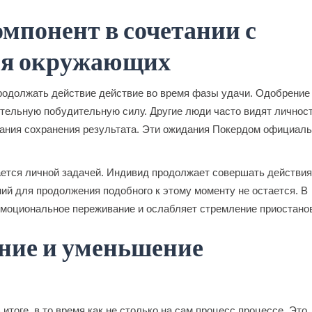
мпонент в сочетании с
ия окружающих
должать действие действие во время фазы удачи. Одобрение 
ельную побудительную силу. Другие люди часто видят личност
дания сохранения результата. Эти ожидания Покердом официал
ется личной задачей. Индивид продолжает совершать действия
ний для продолжения подобного к этому моменту не остается. В
моциональное переживание и ослабляет стремление приостанов
ние и уменьшение
итоге, в то время как не столько на сам процесс процессе. Это