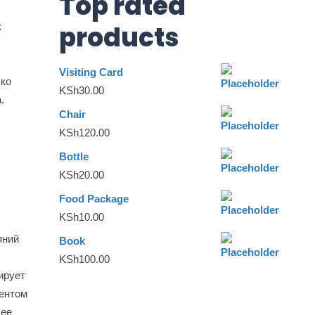
Top rated
products
к
Visiting Card
ько
KSh
30.00
.
Chair
KSh
120.00
Bottle
KSh
20.00
Food Package
KSh
10.00
яний
Book
KSh
100.00
ирует
ментом
лее