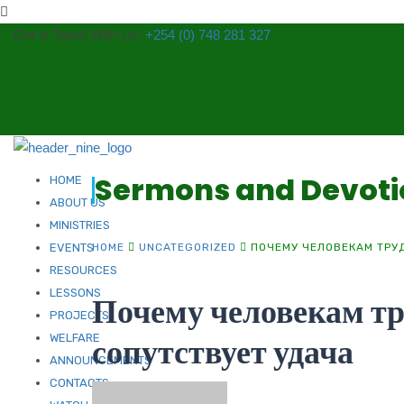
Get in Touch With Us:
+254 (0) 748 281 327
Sermons and Devoti
HOME
ABOUT US
MINISTRIES
HOME
UNCATEGORIZED
ПОЧЕМУ ЧЕЛОВЕКАМ ТРУ
EVENTS
RESOURCES
LESSONS
Почему человекам тр
PROJECTS
сопутствует удача
WELFARE
ANNOUNCEMENTS
CONTACTS