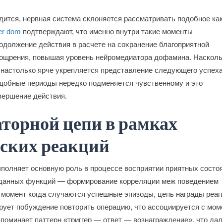
дится, нервная система склоняется рассматривать подобное ка
er dom
подтверждают, что именно внутри такие моменты
одолжение действия в расчете на сохранение благоприятной
оощрения, повышая уровень нейромедиатора дофамина. Наскол
 настолько ярче укрепляется представление следующего успеха
добные периоды нередко подменяется чувственному и это
вершение действия.
торной цепи в рамках
еских реакций
полняет основную роль в процессе восприятии приятных состо
е данных функций — формирование корреляции меж поведением
момент когда случаются успешные эпизоды, цепь награды реаг
рует побуждение повторить операцию, что ассоциируется с мо
апоминает паттерн «триггер — ответ — вознаграждение», что да