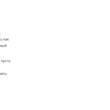
,
ь как
ьный
 пусть
ить.