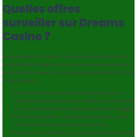
Quelles offres
surveiller sur Dreams
Casino ?
Les promotions sur Dreams Casino ne sont pas figées. Elles se
renouvellent et s’adaptent à la saison, aux événements spéciaux
et à l’activité des joueurs. Voici les principales catégories d’offres à
ne pas manquer :
Bonus de bienvenue : souvent composé d’un bonus sur
dépôt et/ou de tours gratuits. Les conditions de mise varient,
il est crucial d’en prendre connaissance avant de s’engager.
Promotions régulières : cashbacks, reload bonus, ou free
spins offerts chaque semaine ou chaque mois.
Programme VIP et fidélité : accumulation de points, niveaux