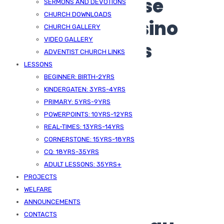
clientèle propose
SERMONS AND DEVOTIONS
CHURCH DOWNLOADS
Crazy Time Casino
CHURCH GALLERY
VIDEO GALLERY
pour les joueurs
ADVENTIST CHURCH LINKS
LESSONS
BEGINNER: BIRTH-2YRS
KINDERGATEN: 3YRS-4YRS
PRIMARY: 5YRS-9YRS
POWERPOINTS: 10YRS-12YRS
REAL-TIMES: 13YRS-14YRS
CORNERSTONE: 15YRS-18YRS
CQ: 18YRS-35YRS
ADULT LESSONS: 35YRS+
Published On -
January 15, 2026
PROJECTS
WELFARE
Kizingo SDA Church
Uncategorized
ANNOUNCEMENTS
CONTACTS