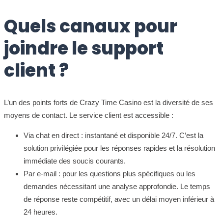
Quels canaux pour
joindre le support
client ?
L’un des points forts de Crazy Time Casino est la diversité de ses
moyens de contact. Le service client est accessible :
Via chat en direct : instantané et disponible 24/7. C’est la
solution privilégiée pour les réponses rapides et la résolution
immédiate des soucis courants.
Par e-mail : pour les questions plus spécifiques ou les
demandes nécessitant une analyse approfondie. Le temps
de réponse reste compétitif, avec un délai moyen inférieur à
24 heures.