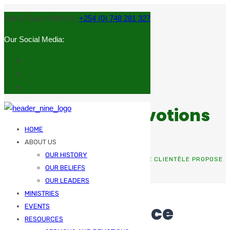
Get in Touch With Us:
+254 (0) 748 281 327
Our Social Media:
Sermons and Devotions
HOME
ABOUT US
OUR HISTORY
HOME
UNCATEGORIZED
QUELLE ASSISTANCE CLIENTÈLE PROPOSE
OUR BELIEFS
CRAZY TIME CASINO POUR LES JOUEURS
OUR LEADERS
MINISTRIES
Quelle assistance
EVENTS
RESOURCES