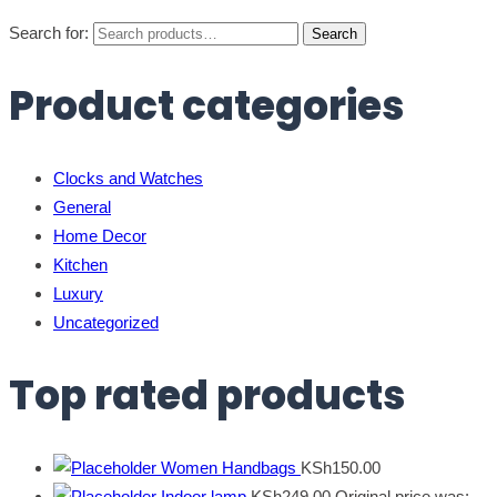
Search for:
Search
Product categories
Clocks and Watches
General
Home Decor
Kitchen
Luxury
Uncategorized
Top rated products
Women Handbags
KSh
150.00
Indoor lamp
KSh
249.00
Original price was: