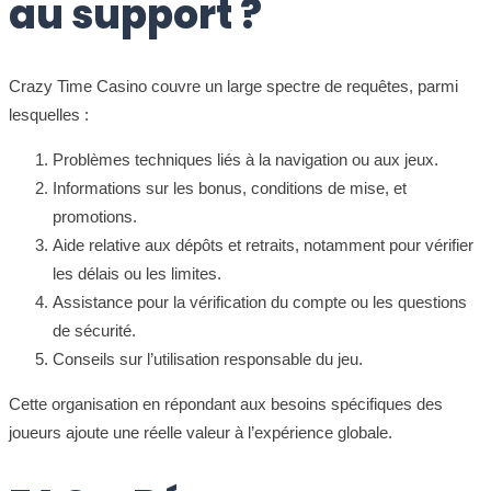
au support ?
Crazy Time Casino couvre un large spectre de requêtes, parmi
lesquelles :
Problèmes techniques liés à la navigation ou aux jeux.
Informations sur les bonus, conditions de mise, et
promotions.
Aide relative aux dépôts et retraits, notamment pour vérifier
les délais ou les limites.
Assistance pour la vérification du compte ou les questions
de sécurité.
Conseils sur l’utilisation responsable du jeu.
Cette organisation en répondant aux besoins spécifiques des
joueurs ajoute une réelle valeur à l’expérience globale.