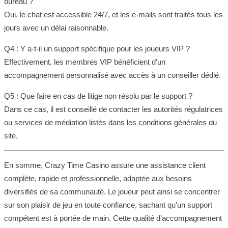
bureau ?
Oui, le chat est accessible 24/7, et les e-mails sont traités tous les
jours avec un délai raisonnable.
Q4 : Y a-t-il un support spécifique pour les joueurs VIP ?
Effectivement, les membres VIP bénéficient d’un
accompagnement personnalisé avec accès à un conseiller dédié.
Q5 : Que faire en cas de litige non résolu par le support ?
Dans ce cas, il est conseillé de contacter les autorités régulatrices
ou services de médiation listés dans les conditions générales du
site.
En somme, Crazy Time Casino assure une assistance client
complète, rapide et professionnelle, adaptée aux besoins
diversifiés de sa communauté. Le joueur peut ainsi se concentrer
sur son plaisir de jeu en toute confiance, sachant qu’un support
compétent est à portée de main. Cette qualité d’accompagnement