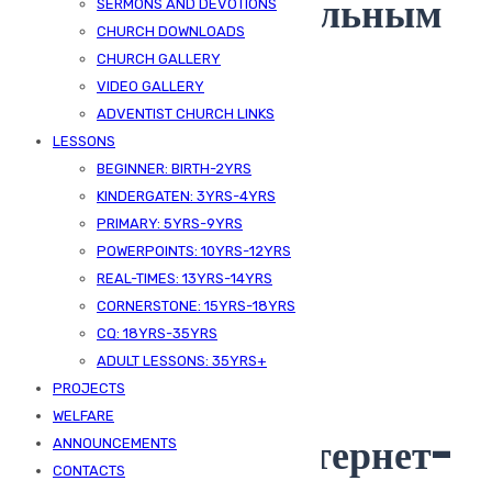
казино с моментальным
SERMONS AND DEVOTIONS
CHURCH DOWNLOADS
выводом денег.
CHURCH GALLERY
VIDEO GALLERY
ADVENTIST CHURCH LINKS
LESSONS
BEGINNER: BIRTH-2YRS
KINDERGATEN: 3YRS-4YRS
PRIMARY: 5YRS-9YRS
POWERPOINTS: 10YRS-12YRS
REAL-TIMES: 13YRS-14YRS
CORNERSTONE: 15YRS-18YRS
Published On -
October 31, 2025
CQ: 18YRS-35YRS
ADULT LESSONS: 35YRS+
SDA Kizingo
Uncategorized
PROJECTS
WELFARE
Рассмотрение интернет-
ANNOUNCEMENTS
CONTACTS