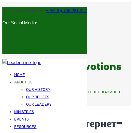
Get in Touch With Us:
+254 (0) 748 281 327
Our Social Media:
Sermons and Devotions
HOME
ABOUT US
OUR HISTORY
HOME
UNCATEGORIZED
РАССМОТРЕНИЕ ИНТЕРНЕТ-КАЗИНО С
OUR BELIEFS
МОМЕНТАЛЬНЫМ ВЫВОДОМ ДЕНЕГ.
OUR LEADERS
MINISTRIES
Рассмотрение интернет-
EVENTS
RESOURCES