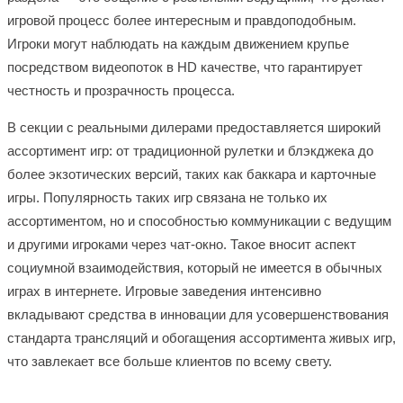
игровой процесс более интересным и правдоподобным.
Игроки могут наблюдать на каждым движением крупье
посредством видеопоток в HD качестве, что гарантирует
честность и прозрачность процесса.
В секции с реальными дилерами предоставляется широкий
ассортимент игр: от традиционной рулетки и блэкджека до
более экзотических версий, таких как баккара и карточные
игры. Популярность таких игр связана не только их
ассортиментом, но и способностью коммуникации с ведущим
и другими игроками через чат-окно. Такое вносит аспект
социумной взаимодействия, который не имеется в обычных
играх в интернете. Игровые заведения интенсивно
вкладывают средства в инновации для усовершенствования
стандарта трансляций и обогащения ассортимента живых игр,
что завлекает все больше клиентов по всему свету.