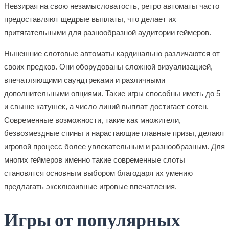
Невзирая на свою незамысловатость, ретро автоматы часто
предоставляют щедрые выплаты, что делает их
притягательными для разнообразной аудитории геймеров.
Нынешние слотовые автоматы кардинально различаются от
своих предков. Они оборудованы сложной визуализацией,
впечатляющими саундтреками и различными
дополнительными опциями. Такие игры способны иметь до 5
и свыше катушек, а число линий выплат достигает сотен.
Современные возможности, такие как множители,
безвозмездные спины и нарастающие главные призы, делают
игровой процесс более увлекательным и разнообразным. Для
многих геймеров именно такие современные слоты
становятся основным выбором благодаря их умению
предлагать эксклюзивные игровые впечатления.
Игры от популярных