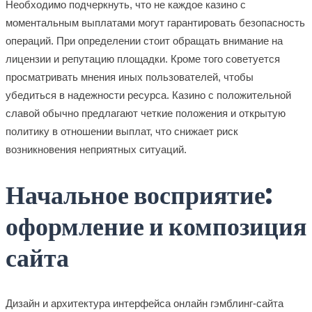
Необходимо подчеркнуть, что не каждое казино с
моментальным выплатами могут гарантировать безопасность
операций. При определении стоит обращать внимание на
лицензии и репутацию площадки. Кроме того советуется
просматривать мнения иных пользователей, чтобы
убедиться в надежности ресурса. Казино с положительной
славой обычно предлагают четкие положения и открытую
политику в отношении выплат, что снижает риск
возникновения неприятных ситуаций.
Начальное восприятие:
оформление и композиция
сайта
Дизайн и архитектура интерфейса онлайн гэмблинг-сайта