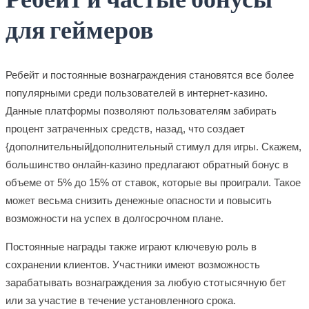
для геймеров
Ребейт и постоянные вознаграждения становятся все более
популярными среди пользователей в интернет-казино.
Данные платформы позволяют пользователям забирать
процент затраченных средств, назад, что создает
{дополнительный|дополнительный стимул для игры. Скажем,
большинство онлайн-казино предлагают обратный бонус в
объеме от 5% до 15% от ставок, которые вы проиграли. Такое
может весьма снизить денежные опасности и повысить
возможности на успех в долгосрочном плане.
Постоянные награды также играют ключевую роль в
сохранении клиентов. Участники имеют возможность
зарабатывать вознаграждения за любую стотысячную бет
или за участие в течение установленного срока.