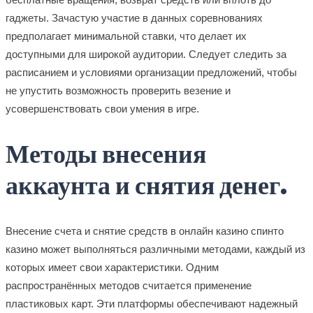
гаджеты. Зачастую участие в данных соревнованиях
предполагает минимальной ставки, что делает их
доступными для широкой аудитории. Следует следить за
расписанием и условиями организации предложений, чтобы
не упустить возможность проверить везение и
усовершенствовать свои умения в игре.
Методы внесения
аккаунта и снятия денег.
Внесение счета и снятие средств в онлайн казино спинто
казино может выполняться различными методами, каждый из
которых имеет свои характеристики. Одним
распространённых методов считается применение
пластиковых карт. Эти платформы обеспечивают надежный