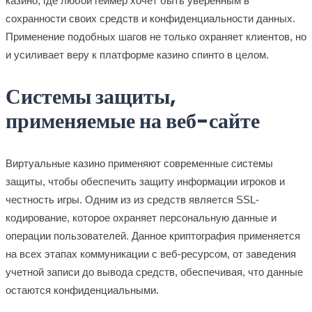
казино, где любой геймер хочет быть уверенным в
сохранности своих средств и конфиденциальности данных.
Применение подобных шагов не только охраняет клиентов, но
и усиливает веру к платформе казино спинто в целом.
Системы защиты,
применяемые на веб-сайте
Виртуальные казино применяют современные системы
защиты, чтобы обеспечить защиту информации игроков и
честность игры. Одним из из средств является SSL-
кодирование, которое охраняет персональную данные и
операции пользователей. Данное криптография применяется
на всех этапах коммуникации с веб-ресурсом, от заведения
учетной записи до вывода средств, обеспечивая, что данные
остаются конфиденциальными.