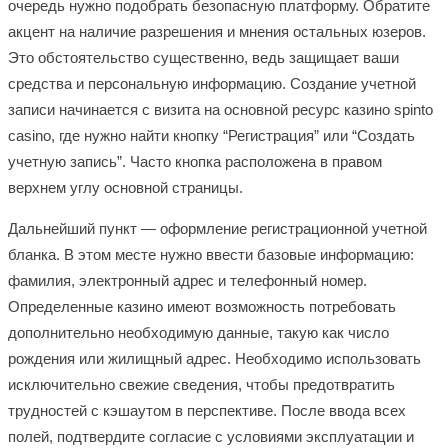
очередь нужно подобрать безопасную платформу. Обратите
акцент на наличие разрешения и мнения остальных юзеров.
Это обстоятельство существенно, ведь защищает ваши
средства и персональную информацию. Создание учетной
записи начинается с визита на основной ресурс казино spinto
casino, где нужно найти кнопку “Регистрация” или “Создать
учетную запись”. Часто кнопка расположена в правом
верхнем углу основной страницы.
Дальнейший пункт — оформление регистрационной учетной
бланка. В этом месте нужно ввести базовые информацию:
фамилия, электронный адрес и телефонный номер.
Определенные казино имеют возможность потребовать
дополнительно необходимую данные, такую как число
рождения или жилищный адрес. Необходимо использовать
исключительно свежие сведения, чтобы предотвратить
трудностей с кэшаутом в перспективе. После ввода всех
полей, подтвердите согласие с условиями эксплуатации и