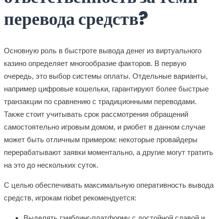
перевода средств?
Основную роль в быстроте вывода денег из виртуального
казино определяет многообразие факторов. В первую
очередь, это выбор системы оплаты. Отдельные варианты,
например цифровые кошельки, гарантируют более быстрые
транзакции по сравнению с традиционными переводами.
Также стоит учитывать срок рассмотрения обращений
самостоятельно игровым домом, и риобет в данном случае
может быть отличным примером: некоторые провайдеры
перерабатывают заявки моментально, а другие могут тратить
на это до нескольких суток.
С целью обеспечивать максимальную оперативность вывода
средств, игрокам riobet рекомендуется:
Выделять гэмблинг-платформу с достойной славой и