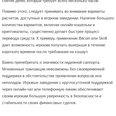
снятия денег, который требует всего несколько часов.
Помимо этого, следует принимать во внимание варианты
расчетов, доступные в игорном заведении. Наличие большого
количества вариантов, включая онлайн-кошельки и
криптовалюты, существенно делает быстрее процесс
перевода средств. К примеру, применение Bitcoin или Skrill
дает возможность игрокам получать выигрыши в течение
короткого времени после требования на кэшаут.
Важно пренебрегать о значимости надежной саппорта.
Мгновенные транзакции невозможны без своевременной
поддержки в обстоятельстве проявления вопросов или
неполадок. Игровые заведения с круглосуточной поддержкой
через онлайн-чат или телефонную линию обеспечивают
своим игрокам большую уверенность в безопасности и
стабильности своих финансовых сделок.