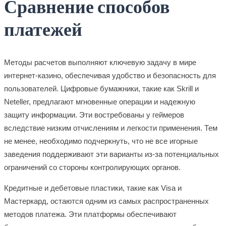
Сравнение способов
платежей
Методы расчетов выполняют ключевую задачу в мире
интернет-казино, обеспечивая удобство и безопасность для
пользователей. Цифровые бумажники, такие как Skrill и
Neteller, предлагают мгновенные операции и надежную
защиту информации. Эти востребованы у геймеров
вследствие низким отчислениям и легкости применения. Тем
не менее, необходимо подчеркнуть, что не все игорные
заведения поддерживают эти варианты из-за потенциальных
ограничений со стороны контролирующих органов.
Кредитные и дебетовые пластики, такие как Visa и
Мастеркард, остаются одним из самых распространенных
методов платежа. Эти платформы обеспечивают