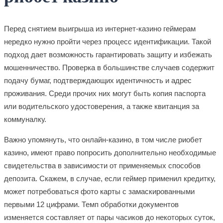
Перед снятием выигрыша из интернет-казино геймерам
нередко нужно пройти через процесс идентификации. Такой
подход дает возможность гарантировать защиту и избежать
мошенничество. Проверка в большинстве случаев содержит
подачу бумаг, подтверждающих идентичность и адрес
проживания. Среди прочих них могут быть копия паспорта
или водительского удостоверения, а также квитанция за
коммуналку.
Важно упомянуть, что онлайн-казино, в том числе риобет
казино, имеют право попросить дополнительно необходимые
свидетельства в зависимости от применяемых способов
депозита. Скажем, в случае, если геймер применил кредитку,
может потребоваться фото карты с замаскированными
первыми 12 цифрами. Темп обработки документов
изменяется составляет от пары часиков до некоторых суток,