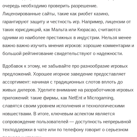
очередь необходимо проверить разрешение.
Лицензированные сайты, такие как риобет казино,
гарантируют защиту и честность игр. Например, лицензии от
таких юрисдикций, как Мальта или Кюрасао, считаются
одними из наиболее престижных в индустрии. Нельзя менее
важно важно изучить мнения игроков: хорошие комментарии и
большой рейтингование свидетельствуют о надежности.
Вдобавок к этому, не забывайте про разнообразие игровых
предложений. Хорошее игорное заведение предоставляет
ассортимент: начиная с традиционных слотов вплоть до
живых дилеров. Уделите внимание на разработчиков игровых
приложений: такие фирмы, как NetEnt и Microgaming,
славятся своим уровнем исполнения и технологическими
новшествами. В итоге, ключевым аспектом является
сопровождение пользователей — доступность непрерывной
техподдержки в чате или по телефону говорит о серьезном