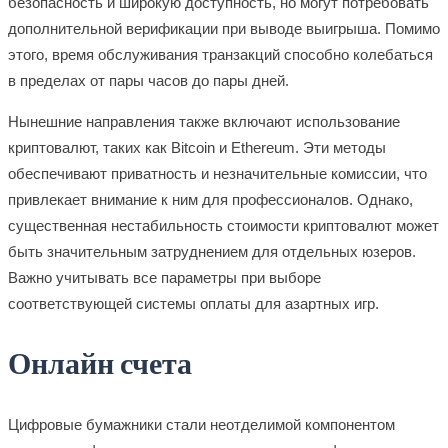
безопасность и широкую доступность, но могут потребовать
дополнительной верификации при выводе выигрыша. Помимо
этого, время обслуживания транзакций способно колебаться
в пределах от пары часов до пары дней.
Нынешние направления также включают использование
криптовалют, таких как Bitcoin и Ethereum. Эти методы
обеспечивают приватность и незначительные комиссии, что
привлекает внимание к ним для профессионалов. Однако,
существенная нестабильность стоимости криптовалют может
быть значительным затруднением для отдельных юзеров.
Важно учитывать все параметры при выборе
соответствующей системы оплаты для азартных игр.
Онлайн счета
Цифровые бумажники стали неотделимой компонентом