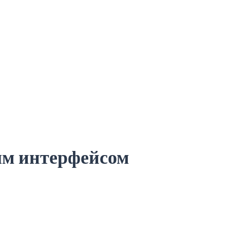
ым интерфейсом