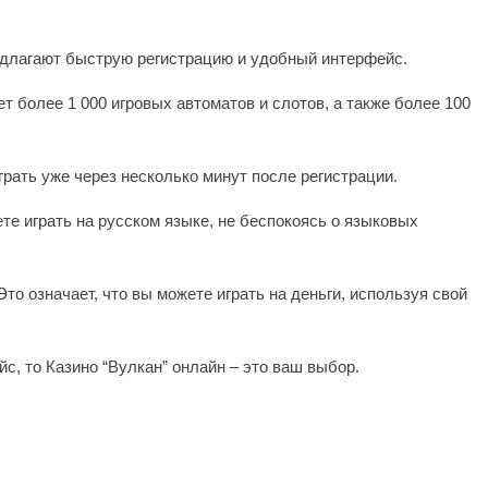
редлагают быструю регистрацию и удобный интерфейс.
т более 1 000 игровых автоматов и слотов, а также более 100
грать уже через несколько минут после регистрации.
те играть на русском языке, не беспокоясь о языковых
 Это означает, что вы можете играть на деньги, используя свой
с, то Казино “Вулкан” онлайн – это ваш выбор.