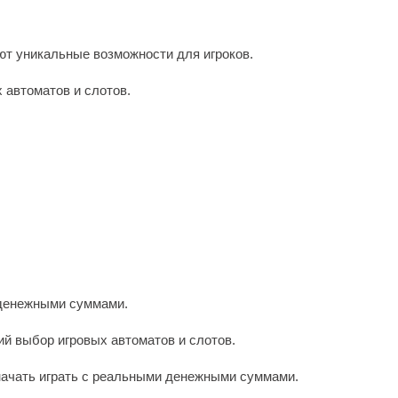
ют уникальные возможности для игроков.
 автоматов и слотов.
и денежными суммами.
кий выбор игровых автоматов и слотов.
 начать играть с реальными денежными суммами.