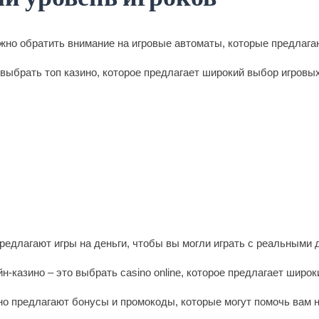
ужно обратить внимание на игровые автоматы, которые предлага
 выбрать топ казино, которое предлагает широкий выбор игровых
 предлагают игры на деньги, чтобы вы могли играть с реальным
йн-казино – это выбрать casino online, которое предлагает широ
ино предлагают бонусы и промокоды, которые могут помочь вам