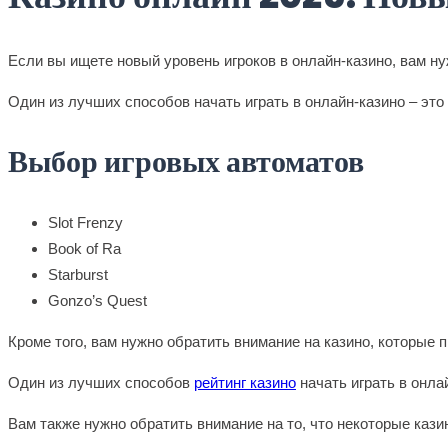
Если вы ищете новый уровень игроков в онлайн-казино, вам н
Один из лучших способов начать играть в онлайн-казино – это
Выбор игровых автоматов
Slot Frenzy
Book of Ra
Starburst
Gonzo’s Quest
Кроме того, вам нужно обратить внимание на казино, которые
Один из лучших способов
рейтинг казино
начать играть в онла
Вам также нужно обратить внимание на то, что некоторые каз