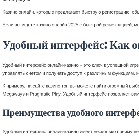
Казино онлайн, которые предлагают быструю регистрацию, об
Если вы ищете казино онлайн 2025 с быстрой регистрацией, м
Удобный интерфейс: Как о
Удобный интерфейс онлайн-казино – это ключ к успешной игре
управлять счетом и получать доступ к различным функциям, к
К примеру, на сайте казино топ вы можете найти огромный выбо
Megaways и Pragmatic Play. Удобный интерфейс позволяет вам б
Преимущества удобного интерф
Удобный интерфейс онлайн-казино имеет несколько преимущест