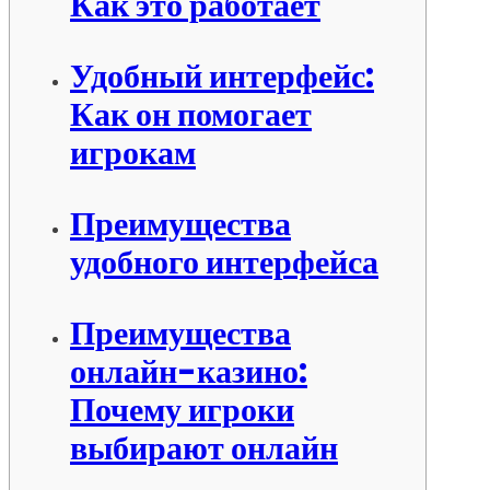
Как это работает
Удобный интерфейс:
Как он помогает
игрокам
Преимущества
удобного интерфейса
Преимущества
онлайн-казино:
Почему игроки
выбирают онлайн