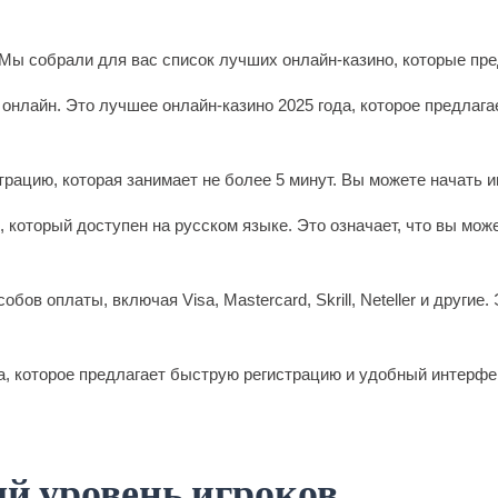
! Мы собрали для вас список лучших онлайн-казино, которые п
нлайн. Это лучшее онлайн-казино 2025 года, которое предлагае
трацию, которая занимает не более 5 минут. Вы можете начать и
 который доступен на русском языке. Это означает, что вы може
ов оплаты, включая Visa, Mastercard, Skrill, Neteller и другие.
а, которое предлагает быструю регистрацию и удобный интерфей
й уровень игроков