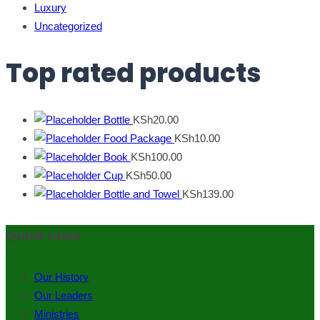
Luxury
Uncategorized
Top rated products
Bottle
KSh
20.00
Food Package
KSh
10.00
Book
KSh
100.00
Cup
KSh
50.00
Bottle and Towel
KSh
139.00
Quick Links
Our History
Our Leaders
Ministries