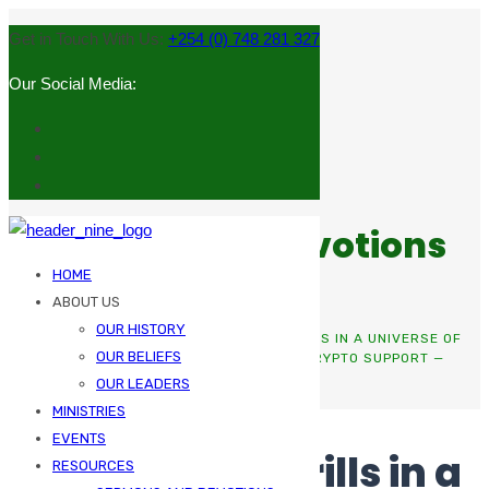
Get in Touch With Us:
+254 (0) 748 281 327
Our Social Media:
Sermons and Devotions
HOME
ABOUT US
OUR HISTORY
HOME
UNCATEGORIZED
UNLOCK NEW THRILLS IN A UNIVERSE OF
OUR BELIEFS
4,000+ GAMES PLUS SPORTS BETTING & CRYPTO SUPPORT —
UNLOCK A 100% MATCH + 25 SPINS.
OUR LEADERS
MINISTRIES
EVENTS
Unlock New Thrills in a
RESOURCES