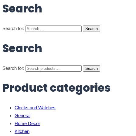
Search
Search for:
Search
Search for:
Search
Product categories
Clocks and Watches
General
Home Decor
Kitchen