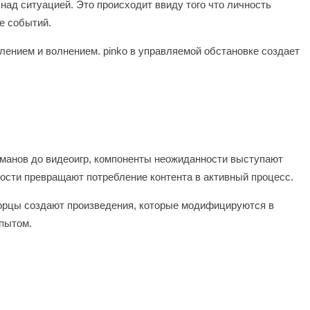
д ситуацией. Это происходит ввиду того что личность
е событий.
ением и волнением. pinko в управляемой обстановке создает
оманов до видеоигр, компоненты неожиданности выступают
сти превращают потребление контента в активный процесс.
ворцы создают произведения, которые модифицируются в
опытом.