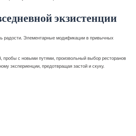
вседневной экзистенции
нь радости. Элементарные модификации в привычных
, пробы с новыми путями, произвольный выбор ресторанов
ному экспериенции, предотвращая застой и скуку.