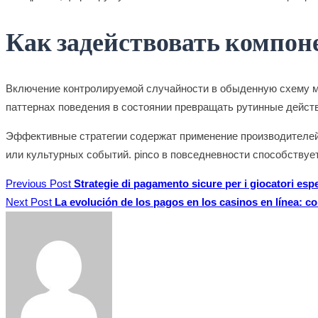
Как задействовать компон
Включение контролируемой случайности в обыденную схему м
паттернах поведения в состоянии превращать рутинные дейст
Эффективные стратегии содержат применение производителей
или культурных событий. pinco в повседневности способствуе
Previous Post
Strategie di pagamento sicure per i giocatori es
Next Post
La evolución de los pagos en los casinos en línea: co