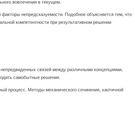
ьного вовлечения в текущем.
 факторы непредсказуемости. Подобное объясняется тем, что
льной компетентности при результативном решении
и непредвиденных связей между различными концепциями,
водить самобытные решения.
ный процесс. Методы механического сочинения, хаотичной