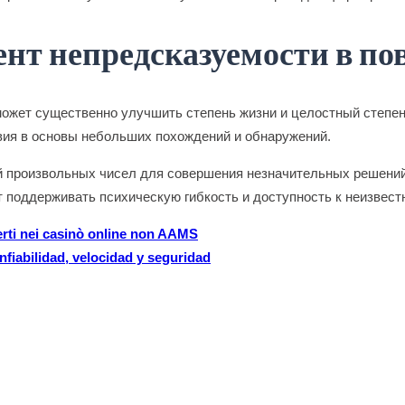
ент непредсказуемости в по
ожет существенно улучшить степень жизни и целостный степе
вия в основы небольших похождений и обнаружений.
 произвольных чисел для совершения незначительных решений
т поддерживать психическую гибкость и доступность к неизвест
perti nei casinò online non AAMS
nfiabilidad, velocidad y seguridad