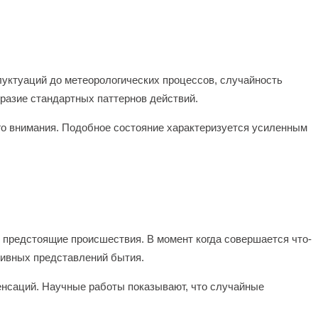
уктуаций до метеорологических процессов, случайность
разие стандартных паттернов действий.
о внимания. Подобное состояние характеризуется усиленным
 предстоящие происшествия. В момент когда совершается что-
тивных представлений бытия.
енсаций. Научные работы показывают, что случайные