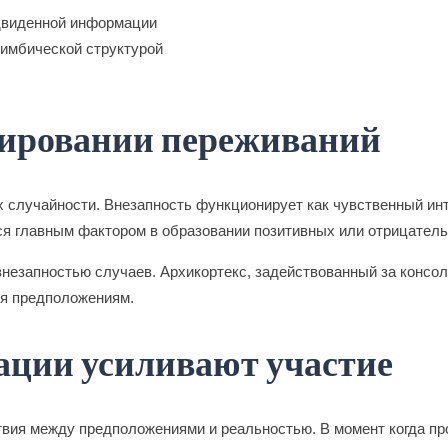
едвиденной информации
имбической структурой
мировании переживаний
 случайности. Внезапность функционирует как чувственный ин
ся главным фактором в образовании позитивных или отрицател
внезапностью случаев. Архикортекс, задействованный за конс
ся предположениям.
ации усиливают участие
вия между предположениями и реальностью. В момент когда про