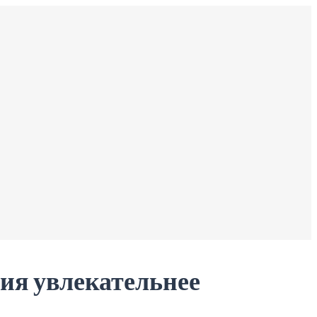
ия увлекательнее