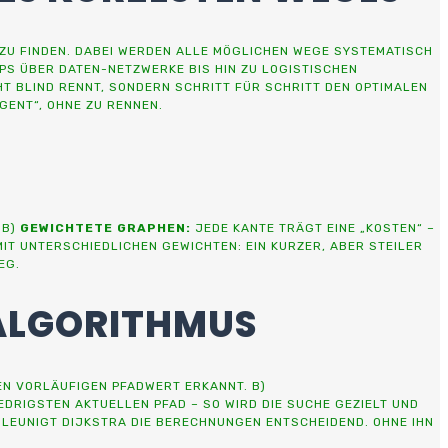
ZU FINDEN. DABEI WERDEN ALLE MÖGLICHEN WEGE SYSTEMATISCH
S ÜBER DATEN-NETZWERKE BIS HIN ZU LOGISTISCHEN
T BLIND RENNT, SONDERN SCHRITT FÜR SCHRITT DEN OPTIMALEN
GENT“, OHNE ZU RENNEN.
 B)
GEWICHTETE GRAPHEN:
JEDE KANTE TRÄGT EINE „KOSTEN“ –
IT UNTERSCHIEDLICHEN GEWICHTEN: EIN KURZER, ABER STEILER
EG.
A-ALGORITHMUS
N VORLÄUFIGEN PFADWERT ERKANNT. B)
DRIGSTEN AKTUELLEN PFAD – SO WIRD DIE SUCHE GEZIELT UND
UNIGT DIJKSTRA DIE BERECHNUNGEN ENTSCHEIDEND. OHNE IHN W