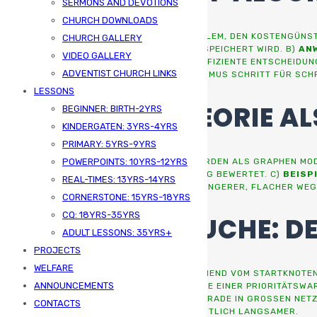
SERMONS AND DEVOTIONS
CHURCH DOWNLOADS
A)
DEFINITION:
DIJKSTRA LÖST DAS PROBLEM, DEN KOSTENGÜNST
CHURCH GALLERY
BERECHNET, WOBEI NUR DER KÜRZESTE GESPEICHERT WIRD. B)
AN
VIDEO GALLERY
OPTIMIERUNGEN – DIJKSTRA SORGT FÜR EFFIZIENTE ENTSCHEIDUN
ADVENTIST CHURCH LINKS
PFAD WÄHLT, SO BERECHNET DER ALGORITHMUS SCHRITT FÜR SCHR
LESSONS
2. GRAPHENTHEORIE A
BEGINNER: BIRTH-2YRS
KINDERGATEN: 3YRS-4YRS
PRIMARY: 5YRS-9YRS
A)
KNOTEN UND KANTEN:
NETZWERKE WERDEN ALS GRAPHEN MODEL
POWERPOINTS: 10YRS-12YRS
DISTANZ, ZEIT ODER ENERGIE –, DIE DEN WEG BEWERTET. C)
BEISPI
REAL-TIMES: 13YRS-14YRS
HÜGEL KOSTET MEHR „ENERGIE“ ALS EIN LÄNGERER, FLACHER WEG
CORNERSTONE: 15YRS-18YRS
CQ: 18YRS-35YRS
3. EFFIZIENTE SUCHE:
ADULT LESSONS: 35YRS+
PROJECTS
WELFARE
A)
SCHRITTWEISE ERMITTLUNG:
AUSGEHEND VOM STARTKNOTEN 
ANNOUNCEMENTS
PRIORITÄTSWARTESCHLANGEN:
MITHILFE EINER PRIORITÄTSWA
SCHNELL. C)
PRAKTISCHE RELEVANZ:
GERADE IN GROSSEN NETZ
CONTACTS
ÄREN VIELE MODERNE ANWENDUNGEN DEUTLICH LANGSAMER.