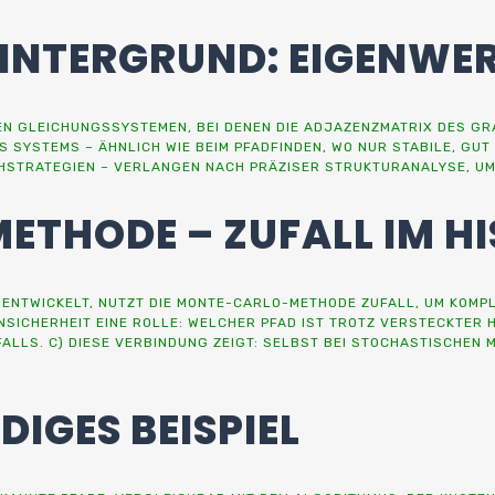
INTERGRUND: EIGENWE
EN GLEICHUNGSSYSTEMEN, BEI DENEN DIE ADJAZENZMATRIX DES GR
ES SYSTEMS – ÄHNLICH WIE BEIM PFADFINDEN, WO NUR STABILE, G
HSTRATEGIEN – VERLANGEN NACH PRÄZISER STRUKTURANALYSE, UM 
METHODE – ZUFALL IM H
ENTWICKELT, NUTZT DIE MONTE-CARLO-METHODE ZUFALL, UM KOMPL
SICHERHEIT EINE ROLLE: WELCHER PFAD IST TROTZ VERSTECKTER 
ALLS. C) DIESE VERBINDUNG ZEIGT: SELBST BEI STOCHASTISCHEN
DIGES BEISPIEL