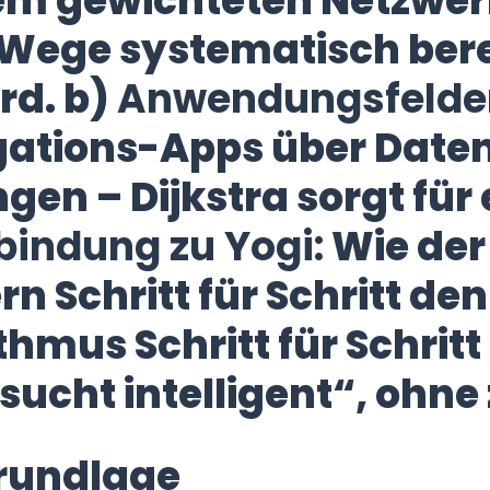
em gewichteten Netzwerk
Wege systematisch bere
rd. b)
Anwendungsfelder
ations-Apps über Daten
en – Dijkstra sorgt für e
bindung zu Yogi:
Wie der
rn Schritt für Schritt d
thmus Schritt für Schrit
sucht intelligent“, ohne
Grundlage