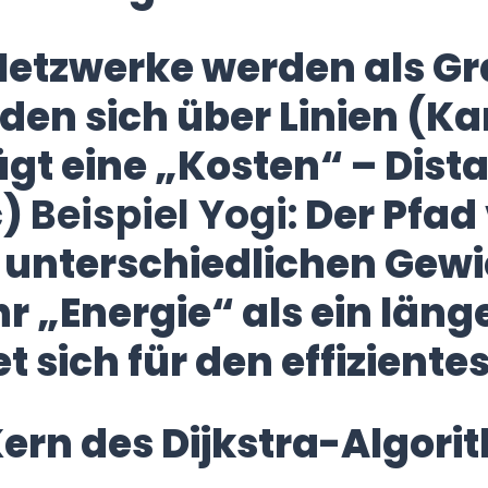
etzwerke werden als Gr
den sich über Linien (Ka
gt eine „Kosten“ – Distan
c)
Beispiel Yogi:
Der Pfad
 unterschiedlichen Gewic
r „Energie“ als ein läng
 sich für den effiziente
 Kern des Dijkstra-Algor