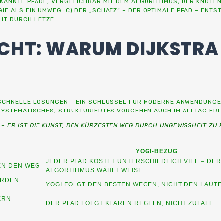
EKANNTE PFADE, VERGLEICHBAR MIT DEM ALGORITHMUS, DER KNOTE
E ALS EIN UMWEG. C) DER „SCHATZ“ – DER OPTIMALE PFAD – ENTS
CHT DURCH HETZE.
SICHT: WARUM DIJKSTRA
R SCHNELLE LÖSUNGEN – EIN SCHLÜSSEL FÜR MODERNE ANWENDUNGEN
 SYSTEMATISCHES, STRUKTURIERTES VORGEHEN AUCH IM ALLTAG ERFO
 ER IST DIE KUNST, DEN KÜRZESTEN WEG DURCH UNGEWISSHEIT ZU FI
YOGI-BEZUG
JEDER PFAD KOSTET UNTERSCHIEDLICH VIEL – DER
MEN DEN WEG
ALGORITHMUS WÄHLT WEISE
ERDEN
YOGI FOLGT DEN BESTEN WEGEN, NICHT DEN LAUT
ERN
DER PFAD FOLGT KLAREN REGELN, NICHT ZUFALL