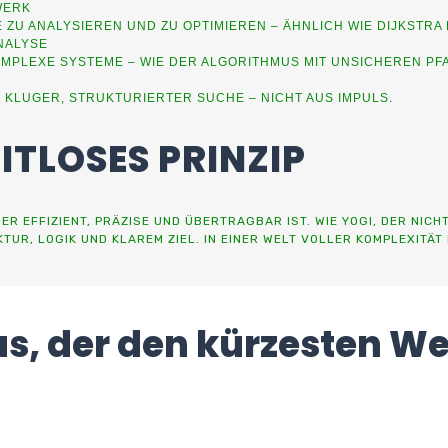
WERK
ZU ANALYSIEREN UND ZU OPTIMIEREN – ÄHNLICH WIE DIJKSTRA 
NALYSE
OMPLEXE SYSTEME – WIE DER ALGORITHMUS MIT UNSICHEREN P
 KLUGER, STRUKTURIERTER SUCHE – NICHT AUS IMPULS.
EITLOSES PRINZIP
 ER EFFIZIENT, PRÄZISE UND ÜBERTRAGBAR IST. WIE YOGI, DER NIC
R, LOGIK UND KLAREM ZIEL. IN EINER WELT VOLLER KOMPLEXITÄT B
us, der den kürzesten Weg