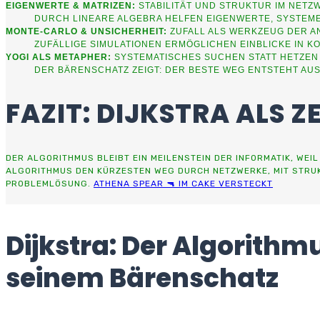
EIGENWERTE & MATRIZEN:
STABILITÄT UND STRUKTUR IM NETZ
DURCH LINEARE ALGEBRA HELFEN EIGENWERTE, SYSTEME 
MONTE-CARLO & UNSICHERHEIT:
ZUFALL ALS WERKZEUG DER A
ZUFÄLLIGE SIMULATIONEN ERMÖGLICHEN EINBLICKE IN K
YOGI ALS METAPHER:
SYSTEMATISCHES SUCHEN STATT HETZEN
DER BÄRENSCHATZ ZEIGT: DER BESTE WEG ENTSTEHT AUS
FAZIT: DIJKSTRA ALS Z
DER ALGORITHMUS BLEIBT EIN MEILENSTEIN DER INFORMATIK, WEIL
ALGORITHMUS DEN KÜRZESTEN WEG DURCH NETZWERKE, MIT STRUKTU
PROBLEMLÖSUNG.
ATHENA SPEAR 🔫 IM CAKE VERSTECKT
Dijkstra: Der Algorithm
seinem Bärenschatz