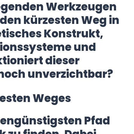
dlegenden Werkzeugen
 den kürzesten Weg in
retisches Konstrukt,
tionssysteme und
ioniert dieser
 noch unverzichtbar?
rzesten Weges
stengünstigsten Pfad