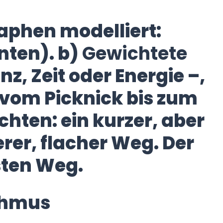
aphen modelliert:
nten). b)
Gewichtete
z, Zeit oder Energie –,
 vom Picknick bis zum
hten: ein kurzer, aber
erer, flacher Weg. Der
sten Weg.
ithmus