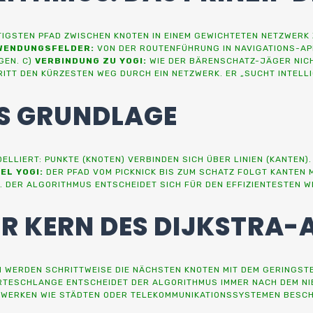
IGSTEN PFAD ZWISCHEN KNOTEN IN EINEM GEWICHTETEN NETZWERK 
WENDUNGSFELDER:
VON DER ROUTENFÜHRUNG IN NAVIGATIONS-APP
GEN. C)
VERBINDUNG ZU YOGI:
WIE DER BÄRENSCHATZ-JÄGER NICH
ITT DEN KÜRZESTEN WEG DURCH EIN NETZWERK. ER „SUCHT INTELLI
LS GRUNDLAGE
LIERT: PUNKTE (KNOTEN) VERBINDEN SICH ÜBER LINIEN (KANTEN).
EL YOGI:
DER PFAD VOM PICKNICK BIS ZUM SCHATZ FOLGT KANTEN M
. DER ALGORITHMUS ENTSCHEIDET SICH FÜR DEN EFFIZIENTESTEN W
 DER KERN DES DIJKSTR
WERDEN SCHRITTWEISE DIE NÄCHSTEN KNOTEN MIT DEM GERINGSTE
RTESCHLANGE ENTSCHEIDET DER ALGORITHMUS IMMER NACH DEM NIE
WERKEN WIE STÄDTEN ODER TELEKOMMUNIKATIONSSYSTEMEN BESCHLE