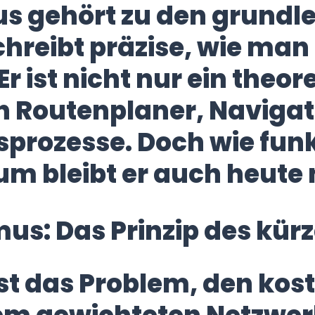
mus gehört zu den grun
chreibt präzise, wie man
r ist nicht nur ein theo
ch Routenplaner, Naviga
rozesse. Doch wie funkt
m bleibt er auch heute
hmus: Das Prinzip des kü
öst das Problem, den ko