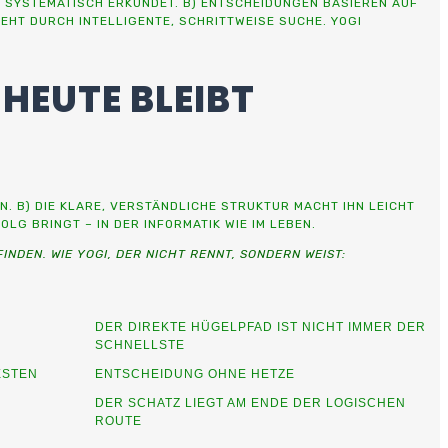
N SYSTEMATISCH ERKUNDET. B) ENTSCHEIDUNGEN BASIEREN AUF
TEHT DURCH INTELLIGENTE, SCHRITTWEISE SUCHE. YOGI
 HEUTE BLEIBT
. B) DIE KLARE, VERSTÄNDLICHE STRUKTUR MACHT IHN LEICHT
LG BRINGT – IN DER INFORMATIK WIE IM LEBEN.
NDEN. WIE YOGI, DER NICHT RENNT, SONDERN WEIST:
DER DIREKTE HÜGELPFAD IST NICHT IMMER DER
SCHNELLSTE
ESTEN
ENTSCHEIDUNG OHNE HETZE
DER SCHATZ LIEGT AM ENDE DER LOGISCHEN
ROUTE