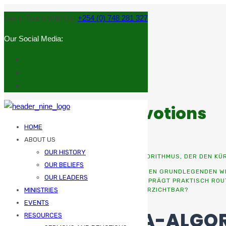
Get in Touch With Us:
+254 (0) 748 281 327
Our Social Media:
Sermons and Devotions
HOME
ABOUT US
OUR HISTORY
HOME
UNCATEGORIZED
DIJKSTRA: DER ALGORITHMUS, DER DEN KÜ
OUR BELIEFS
DER DIJKSTRA-ALGORITHMUS GEHÖRT ZU DEN GRUNDLEGENDEN WERK
OUR LEADERS
EIN THEORETISCHES KONSTRUKT, SONDERN PRÄGT PRAKTISCH ROU
WARUM BLEIBT ER AUCH HEUTE NOCH UNVERZICHTBAR?
MINISTRIES
EVENTS
1. DER DIJKSTRA-ALGO
RESOURCES