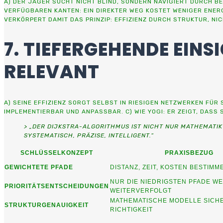
A) DER JÄGER SUCHT NICHT BLIND, SONDERN NAVIGIERT DURCH B
VERFÜGBAREN KANTEN: EIN DIREKTER WEG KOSTET WENIGER ENERGI
VERKÖRPERT DAMIT DAS PRINZIP: EFFIZIENZ DURCH STRUKTUR, NI
7. TIEFERGEHENDE EIN
RELEVANT
A) SEINE EFFIZIENZ SORGT SELBST IN RIESIGEN NETZWERKEN FÜ
IMPLEMENTIERBAR UND ANPASSBAR. C) WIE YOGI: ER ZEIGT, DASS
> „DER DIJKSTRA-ALGORITHMUS IST NICHT NUR MATHEMATIK –
SYSTEMATISCH, PRÄZISE, INTELLIGENT.“
SCHLÜSSELKONZEPT
PRAXISBEZUG
GEWICHTETE PFADE
DISTANZ, ZEIT, KOSTEN BESTIM
NUR DIE NIEDRIGSTEN PFADE W
PRIORITÄTSENTSCHEIDUNGEN
WEITERVERFOLGT
MATHEMATISCHE MODELLE SICH
STRUKTURGENAUIGKEIT
RICHTIGKEIT